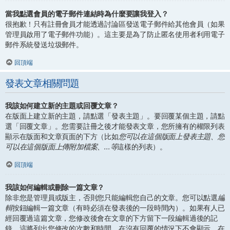
當我點選會員的電子郵件連結時為什麼要讓我登入？
很抱歉！只有註冊會員才能透過討論區發送電子郵件給其他會員（如果
管理員啟用了電子郵件功能）。這主要是為了防止匿名使用者利用電子
郵件系統發送垃圾郵件。
回頂端
發表文章相關問題
我該如何建立新的主題或回覆文章？
在版面上建立新的主題，請點選「發表主題」。要回覆某個主題，請點
選「回覆文章」。您需要註冊之後才能發表文章，您所擁有的權限列表
顯示在版面和文章頁面的下方（比如
您可以在這個版面上發表主題、您
可以在這個版面上傳附加檔案、...等
這樣的列表）。
回頂端
我該如何編輯或刪除一篇文章？
除非您是管理員或版主，否則您只能編輯您自己的文章。您可以點選
編
輯
按鈕編輯一篇文章（有時必須在發表後的一段時間內）。如果有人已
經回覆過這篇文章，您修改後會在文章的下方留下一段編輯過後的記
錄，這將列出您修改的次數和時間。在沒有回覆的情況下不會顯示，在