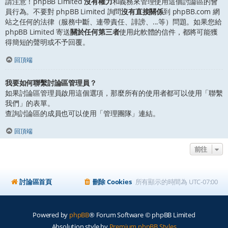
請注意！phpBB Limited
沒有權力
和義務來管理使用這個討論區的會
員行為。不要對 phpBB Limited 詢問
沒有直接關係
到 phpBB.com 網
站之任何的法律（服務中斷、連帶責任、誹謗、...等）問題。如果您給
phpBB Limited 寄送
關於任何第三者
使用此軟體的信件，都將可能獲
得簡短的聲明或不予回覆。
回頂端
我要如何聯繫討論區管理員？
如果討論區管理員啟用這個選項，那麼所有的使用者都可以使用「聯繫
我們」的表單。
查詢討論區的成員也可以使用「管理團隊」連結。
回頂端
前往
討論區首頁
刪除 Cookies
所有顯示的時間為
UTC-07:00
Powered by
phpBB
® Forum Software © phpBB Limited
Absolution style by
Premium phpBB Styles