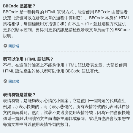
BBCode 是甚麼？
BBCode 是一種特殊的 HTML 實現方式，能否使用 BBCode 由管理者
決定（您也可以在發表文章的過程中停用它）。BBCode 本身和 HTML
風格相似，每個標籤用方括弧 [ 和 ] 而不是 < 和 > 並且這種方式提供
更多的顯示控制。要得到更多的訊息請檢視發表文章頁面中的 BBCode
說明。
回頂端
我可以使用 HTML 語法嗎？
不行。在這個討論區上不能夠使用 HTML 語法發表文章。大部份使用
HTML 語法產生的格式都可以使用 BBCode 語法替代。
回頂端
表情符號是甚麼？
表情符號，是能夠表示心情的小圖案，它是使用一個簡短的代碼產生，
例如，:) 表示快樂的，而 :( 表示悲傷的。所有表情符號的列表可以在發
文的頁面看到。然而，試著不要過度使用表情符號，因為它們會很快地
傳遞一篇難以閱讀的文章而遭版主編輯或移除。管理員也許會設限您在
每篇文章中可以使用表情符號的數目。