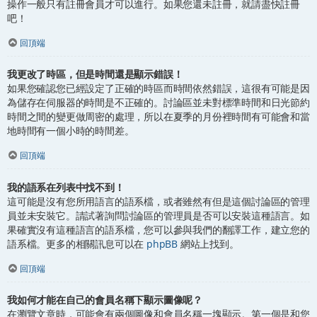
操作一般只有註冊會員才可以進行。如果您還未註冊，就請盡快註冊
吧！
回頂端
我更改了時區，但是時間還是顯示錯誤！
如果您確認您已經設定了正確的時區而時間依然錯誤，這很有可能是因
為儲存在伺服器的時間是不正確的。討論區並未對標準時間和日光節約
時間之間的變更做周密的處理，所以在夏季的月份裡時間有可能會和當
地時間有一個小時的時間差。
回頂端
我的語系在列表中找不到！
這可能是沒有您所用語言的語系檔，或者雖然有但是這個討論區的管理
員並未安裝它。請試著詢問討論區的管理員是否可以安裝這種語言。如
果確實沒有這種語言的語系檔，您可以參與我們的翻譯工作，建立您的
語系檔。更多的相關訊息可以在
phpBB
網站上找到。
回頂端
我如何才能在自己的會員名稱下顯示圖像呢？
在瀏覽文章時，可能會有兩個圖像和會員名稱一塊顯示。第一個是和您