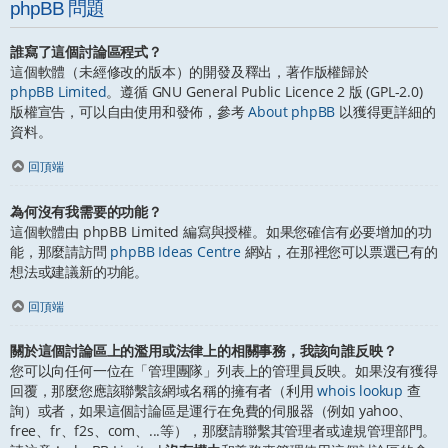
phpBB 問題
誰寫了這個討論區程式？
這個軟體（未經修改的版本）的開發及釋出，著作版權歸於
phpBB Limited
。遵循 GNU General Public Licence 2 版 (GPL-2.0)
版權宣告，可以自由使用和發佈，參考
About phpBB
以獲得更詳細的
資料。
回頂端
為何沒有我需要的功能？
這個軟體由 phpBB Limited 編寫與授權。如果您確信有必要增加的功
能，那麼請訪問
phpBB Ideas Centre
網站，在那裡您可以票選已有的
想法或建議新的功能。
回頂端
關於這個討論區上的濫用或法律上的相關事務，我該向誰反映？
您可以向任何一位在「管理團隊」列表上的管理員反映。如果沒有獲得
回覆，那麼您應該聯繫該網域名稱的擁有者（利用
whois lookup
查
詢）或者，如果這個討論區是運行在免費的伺服器（例如 yahoo、
free、fr、f2s、com、...等），那麼請聯繫其管理者或違規管理部門。