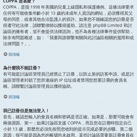
COPPA 是甚麼？
COPPA，是指 1998 年美國的兒童上線隱私和保護條例。這條法律要求
任何有可能收集年齡小於 13 歲的未成年人資訊的網站，必須獲得其父
母的同意，或者其他合法監護人的容許。如果您不能確認您的註冊是否
得遵守此法律，請聯繫律師以獲得援助。請注意 phpBB Limited 和討
論區的擁有者，並不會提供法律諮詢，也不為各種法律事件提供幫助，
除非有問題概述，如：「我要與誰聯繫有關與此討論區相關的濫用和或
法律問題？」。
回頂端
為什麼我不能註冊？
有可能是討論區管理員已經禁止了註冊，以防止新的訪客申請。或是討
論區管理者封鎖了您所連線的 IP 位址或者禁用您想要註冊的會員名
稱。請聯繫討論區管理員以獲得協助。
回頂端
我已註冊但是無法登入！
首先，確認您輸入的會員名稱和密碼是否正確。如果是，那麼可能會有
兩個原因。第一：如果討論區支援 COPPA，而且您在註冊時指定自己
小於 13 歲，那麼您必須先按照您收到的提示完成必要的步驟。第二個
原因：很可能是因為您的帳號尚未啟用。某些討論區需要新註冊會員在