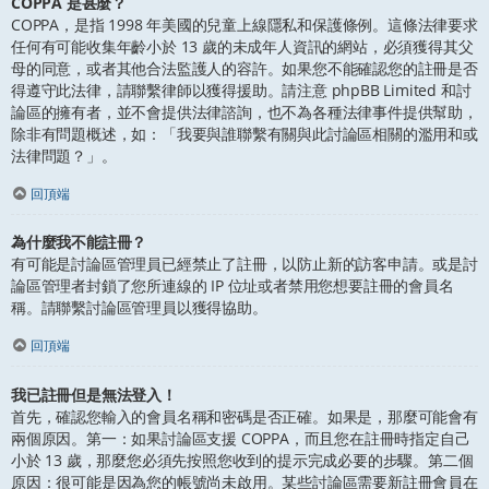
COPPA 是甚麼？
COPPA，是指 1998 年美國的兒童上線隱私和保護條例。這條法律要求
任何有可能收集年齡小於 13 歲的未成年人資訊的網站，必須獲得其父
母的同意，或者其他合法監護人的容許。如果您不能確認您的註冊是否
得遵守此法律，請聯繫律師以獲得援助。請注意 phpBB Limited 和討
論區的擁有者，並不會提供法律諮詢，也不為各種法律事件提供幫助，
除非有問題概述，如：「我要與誰聯繫有關與此討論區相關的濫用和或
法律問題？」。
回頂端
為什麼我不能註冊？
有可能是討論區管理員已經禁止了註冊，以防止新的訪客申請。或是討
論區管理者封鎖了您所連線的 IP 位址或者禁用您想要註冊的會員名
稱。請聯繫討論區管理員以獲得協助。
回頂端
我已註冊但是無法登入！
首先，確認您輸入的會員名稱和密碼是否正確。如果是，那麼可能會有
兩個原因。第一：如果討論區支援 COPPA，而且您在註冊時指定自己
小於 13 歲，那麼您必須先按照您收到的提示完成必要的步驟。第二個
原因：很可能是因為您的帳號尚未啟用。某些討論區需要新註冊會員在