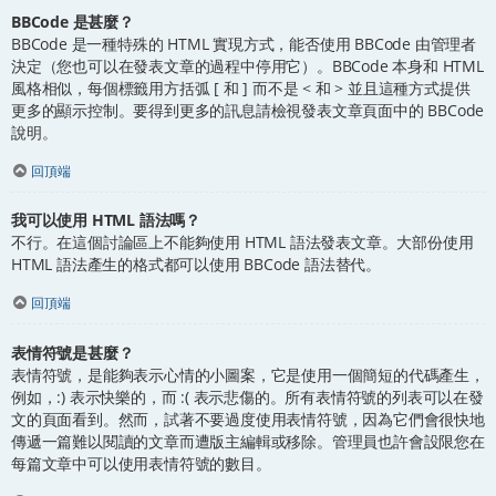
BBCode 是甚麼？
BBCode 是一種特殊的 HTML 實現方式，能否使用 BBCode 由管理者
決定（您也可以在發表文章的過程中停用它）。BBCode 本身和 HTML
風格相似，每個標籤用方括弧 [ 和 ] 而不是 < 和 > 並且這種方式提供
更多的顯示控制。要得到更多的訊息請檢視發表文章頁面中的 BBCode
說明。
回頂端
我可以使用 HTML 語法嗎？
不行。在這個討論區上不能夠使用 HTML 語法發表文章。大部份使用
HTML 語法產生的格式都可以使用 BBCode 語法替代。
回頂端
表情符號是甚麼？
表情符號，是能夠表示心情的小圖案，它是使用一個簡短的代碼產生，
例如，:) 表示快樂的，而 :( 表示悲傷的。所有表情符號的列表可以在發
文的頁面看到。然而，試著不要過度使用表情符號，因為它們會很快地
傳遞一篇難以閱讀的文章而遭版主編輯或移除。管理員也許會設限您在
每篇文章中可以使用表情符號的數目。