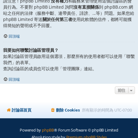
請注意！phpBB Limited
沒有權力
和義務來管理使用這個討論區的會
員行為。不要對 phpBB Limited 詢問
沒有直接關係
到 phpBB.com 網
站之任何的法律（服務中斷、連帶責任、誹謗、...等）問題。如果您給
phpBB Limited 寄送
關於任何第三者
使用此軟體的信件，都將可能獲
得簡短的聲明或不予回覆。
回頂端
我要如何聯繫討論區管理員？
如果討論區管理員啟用這個選項，那麼所有的使用者都可以使用「聯繫
我們」的表單。
查詢討論區的成員也可以使用「管理團隊」連結。
回頂端
前往
討論區首頁
刪除 Cookies
所有顯示的時間為
UTC-07:00
Powered by
phpBB
® Forum Software © phpBB Limited
Absolution style by
Premium phpBB Styles