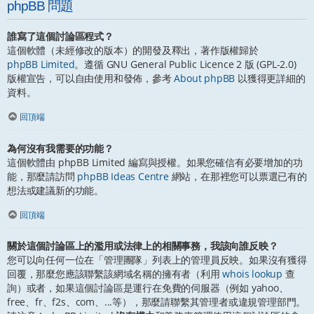
phpBB 問題
誰寫了這個討論區程式？
這個軟體（未經修改的版本）的開發及釋出，著作版權歸於
phpBB Limited
。遵循 GNU General Public Licence 2 版 (GPL-2.0)
版權宣告，可以自由使用和發佈，參考
About phpBB
以獲得更詳細的
資料。
回頂端
為何沒有我需要的功能？
這個軟體由 phpBB Limited 編寫與授權。如果您確信有必要增加的功
能，那麼請訪問
phpBB Ideas Centre
網站，在那裡您可以票選已有的
想法或建議新的功能。
回頂端
關於這個討論區上的濫用或法律上的相關事務，我該向誰反映？
您可以向任何一位在「管理團隊」列表上的管理員反映。如果沒有獲得
回覆，那麼您應該聯繫該網域名稱的擁有者（利用
whois lookup
查
詢）或者，如果這個討論區是運行在免費的伺服器（例如 yahoo、
free、fr、f2s、com、...等），那麼請聯繫其管理者或違規管理部門。