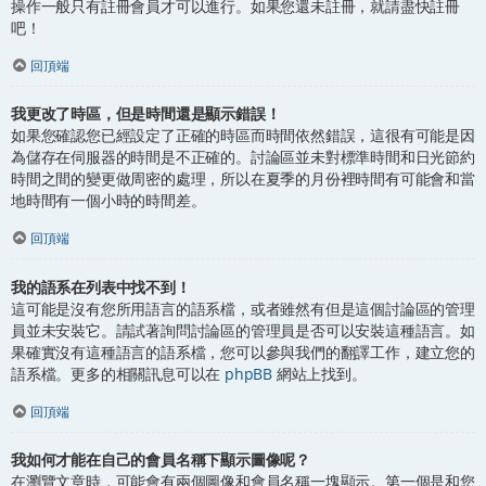
操作一般只有註冊會員才可以進行。如果您還未註冊，就請盡快註冊
吧！
回頂端
我更改了時區，但是時間還是顯示錯誤！
如果您確認您已經設定了正確的時區而時間依然錯誤，這很有可能是因
為儲存在伺服器的時間是不正確的。討論區並未對標準時間和日光節約
時間之間的變更做周密的處理，所以在夏季的月份裡時間有可能會和當
地時間有一個小時的時間差。
回頂端
我的語系在列表中找不到！
這可能是沒有您所用語言的語系檔，或者雖然有但是這個討論區的管理
員並未安裝它。請試著詢問討論區的管理員是否可以安裝這種語言。如
果確實沒有這種語言的語系檔，您可以參與我們的翻譯工作，建立您的
語系檔。更多的相關訊息可以在
phpBB
網站上找到。
回頂端
我如何才能在自己的會員名稱下顯示圖像呢？
在瀏覽文章時，可能會有兩個圖像和會員名稱一塊顯示。第一個是和您