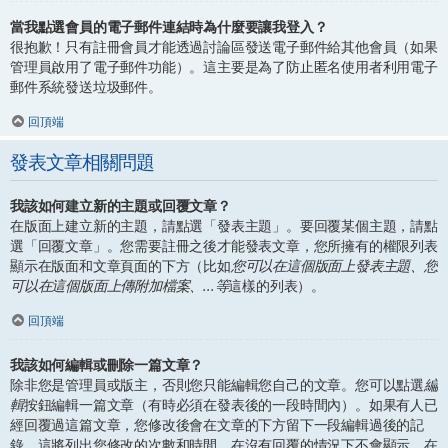
當我點選會員的電子郵件連結時為什麼要讓我登入？
很抱歉！只有註冊會員才能透過討論區發送電子郵件給其他會員（如果
管理員啟用了電子郵件功能）。這主要是為了防止匿名使用者利用電子
郵件系統發送垃圾郵件。
回頂端
發表文章相關問題
我該如何建立新的主題或回覆文章？
在版面上建立新的主題，請點選「發表主題」。要回覆某個主題，請點
選「回覆文章」。您需要註冊之後才能發表文章，您所擁有的權限列表
顯示在版面和文章頁面的下方（比如
您可以在這個版面上發表主題、您
可以在這個版面上傳附加檔案、...等
這樣的列表）。
回頂端
我該如何編輯或刪除一篇文章？
除非您是管理員或版主，否則您只能編輯您自己的文章。您可以點選
編
輯
按鈕編輯一篇文章（有時必須在發表後的一段時間內）。如果有人已
經回覆過這篇文章，您修改後會在文章的下方留下一段編輯過後的記
錄，這將列出您修改的次數和時間。在沒有回覆的情況下不會顯示，在