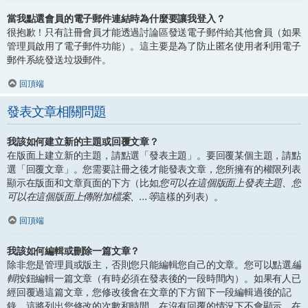
當我點選會員的電子郵件連結時為什麼要讓我登入？
很抱歉！只有註冊會員才能透過討論區發送電子郵件給其他會員（如果
管理員啟用了電子郵件功能）。這主要是為了防止匿名使用者利用電子
郵件系統發送垃圾郵件。
回頂端
發表文章相關問題
我該如何建立新的主題或回覆文章？
在版面上建立新的主題，請點選「發表主題」。要回覆某個主題，請點
選「回覆文章」。您需要註冊之後才能發表文章，您所擁有的權限列表
顯示在版面和文章頁面的下方（比如
您可以在這個版面上發表主題、您
可以在這個版面上傳附加檔案、...等
這樣的列表）。
回頂端
我該如何編輯或刪除一篇文章？
除非您是管理員或版主，否則您只能編輯您自己的文章。您可以點選
編
輯
按鈕編輯一篇文章（有時必須在發表後的一段時間內）。如果有人已
經回覆過這篇文章，您修改後會在文章的下方留下一段編輯過後的記
錄，這將列出您修改的次數和時間。在沒有回覆的情況下不會顯示，在