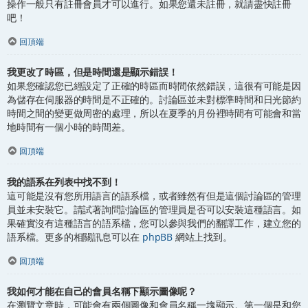
操作一般只有註冊會員才可以進行。如果您還未註冊，就請盡快註冊
吧！
回頂端
我更改了時區，但是時間還是顯示錯誤！
如果您確認您已經設定了正確的時區而時間依然錯誤，這很有可能是因
為儲存在伺服器的時間是不正確的。討論區並未對標準時間和日光節約
時間之間的變更做周密的處理，所以在夏季的月份裡時間有可能會和當
地時間有一個小時的時間差。
回頂端
我的語系在列表中找不到！
這可能是沒有您所用語言的語系檔，或者雖然有但是這個討論區的管理
員並未安裝它。請試著詢問討論區的管理員是否可以安裝這種語言。如
果確實沒有這種語言的語系檔，您可以參與我們的翻譯工作，建立您的
語系檔。更多的相關訊息可以在
phpBB
網站上找到。
回頂端
我如何才能在自己的會員名稱下顯示圖像呢？
在瀏覽文章時，可能會有兩個圖像和會員名稱一塊顯示。第一個是和您