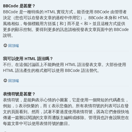
BBCode 是甚麼？
BBCode 是一種特殊的 HTML 實現方式，能否使用 BBCode 由管理者
決定（您也可以在發表文章的過程中停用它）。BBCode 本身和 HTML
風格相似，每個標籤用方括弧 [ 和 ] 而不是 < 和 > 並且這種方式提供
更多的顯示控制。要得到更多的訊息請檢視發表文章頁面中的 BBCode
說明。
回頂端
我可以使用 HTML 語法嗎？
不行。在這個討論區上不能夠使用 HTML 語法發表文章。大部份使用
HTML 語法產生的格式都可以使用 BBCode 語法替代。
回頂端
表情符號是甚麼？
表情符號，是能夠表示心情的小圖案，它是使用一個簡短的代碼產生，
例如，:) 表示快樂的，而 :( 表示悲傷的。所有表情符號的列表可以在發
文的頁面看到。然而，試著不要過度使用表情符號，因為它們會很快地
傳遞一篇難以閱讀的文章而遭版主編輯或移除。管理員也許會設限您在
每篇文章中可以使用表情符號的數目。