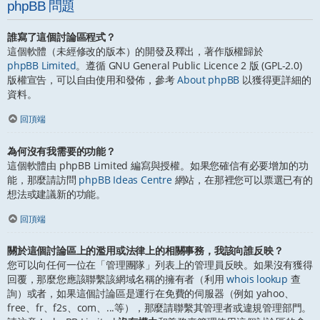
phpBB 問題
誰寫了這個討論區程式？
這個軟體（未經修改的版本）的開發及釋出，著作版權歸於
phpBB Limited
。遵循 GNU General Public Licence 2 版 (GPL-2.0)
版權宣告，可以自由使用和發佈，參考
About phpBB
以獲得更詳細的
資料。
回頂端
為何沒有我需要的功能？
這個軟體由 phpBB Limited 編寫與授權。如果您確信有必要增加的功
能，那麼請訪問
phpBB Ideas Centre
網站，在那裡您可以票選已有的
想法或建議新的功能。
回頂端
關於這個討論區上的濫用或法律上的相關事務，我該向誰反映？
您可以向任何一位在「管理團隊」列表上的管理員反映。如果沒有獲得
回覆，那麼您應該聯繫該網域名稱的擁有者（利用
whois lookup
查
詢）或者，如果這個討論區是運行在免費的伺服器（例如 yahoo、
free、fr、f2s、com、...等），那麼請聯繫其管理者或違規管理部門。