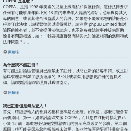
COPPA 是甚麼？
COPPA，是指 1998 年美國的兒童上線隱私和保護條例。這條法律要求
任何有可能收集年齡小於 13 歲的未成年人資訊的網站，必須獲得其父
母的同意，或者其他合法監護人的容許。如果您不能確認您的註冊是否
得遵守此法律，請聯繫律師以獲得援助。請注意 phpBB Limited 和討
論區的擁有者，並不會提供法律諮詢，也不為各種法律事件提供幫助，
除非有問題概述，如：「我要與誰聯繫有關與此討論區相關的濫用和或
法律問題？」。
回頂端
為什麼我不能註冊？
有可能是討論區管理員已經禁止了註冊，以防止新的訪客申請。或是討
論區管理者封鎖了您所連線的 IP 位址或者禁用您想要註冊的會員名
稱。請聯繫討論區管理員以獲得協助。
回頂端
我已註冊但是無法登入！
首先，確認您輸入的會員名稱和密碼是否正確。如果是，那麼可能會有
兩個原因。第一：如果討論區支援 COPPA，而且您在註冊時指定自己
小於 13 歲，那麼您必須先按照您收到的提示完成必要的步驟。第二個
原因：很可能是因為您的帳號尚未啟用。某些討論區需要新註冊會員在