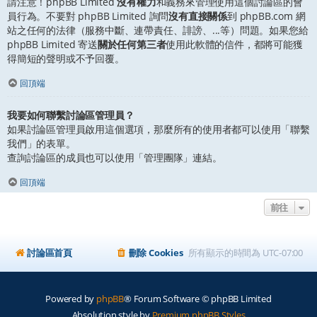
請注意！phpBB Limited
沒有權力
和義務來管理使用這個討論區的會
員行為。不要對 phpBB Limited 詢問
沒有直接關係
到 phpBB.com 網
站之任何的法律（服務中斷、連帶責任、誹謗、...等）問題。如果您給
phpBB Limited 寄送
關於任何第三者
使用此軟體的信件，都將可能獲
得簡短的聲明或不予回覆。
回頂端
我要如何聯繫討論區管理員？
如果討論區管理員啟用這個選項，那麼所有的使用者都可以使用「聯繫
我們」的表單。
查詢討論區的成員也可以使用「管理團隊」連結。
回頂端
前往
討論區首頁
刪除 Cookies
所有顯示的時間為
UTC-07:00
Powered by
phpBB
® Forum Software © phpBB Limited
Absolution style by
Premium phpBB Styles