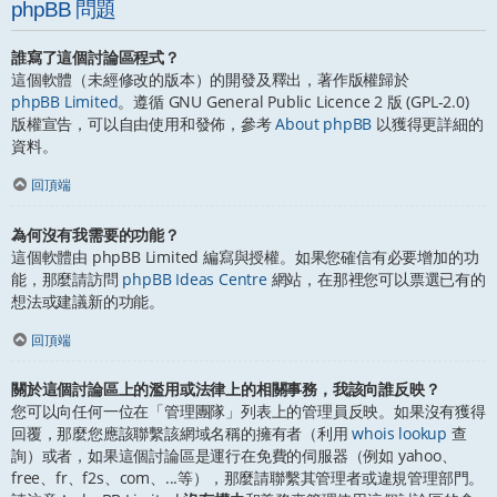
phpBB 問題
誰寫了這個討論區程式？
這個軟體（未經修改的版本）的開發及釋出，著作版權歸於
phpBB Limited
。遵循 GNU General Public Licence 2 版 (GPL-2.0)
版權宣告，可以自由使用和發佈，參考
About phpBB
以獲得更詳細的
資料。
回頂端
為何沒有我需要的功能？
這個軟體由 phpBB Limited 編寫與授權。如果您確信有必要增加的功
能，那麼請訪問
phpBB Ideas Centre
網站，在那裡您可以票選已有的
想法或建議新的功能。
回頂端
關於這個討論區上的濫用或法律上的相關事務，我該向誰反映？
您可以向任何一位在「管理團隊」列表上的管理員反映。如果沒有獲得
回覆，那麼您應該聯繫該網域名稱的擁有者（利用
whois lookup
查
詢）或者，如果這個討論區是運行在免費的伺服器（例如 yahoo、
free、fr、f2s、com、...等），那麼請聯繫其管理者或違規管理部門。