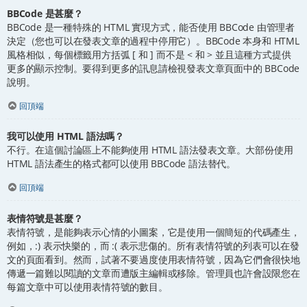
BBCode 是甚麼？
BBCode 是一種特殊的 HTML 實現方式，能否使用 BBCode 由管理者
決定（您也可以在發表文章的過程中停用它）。BBCode 本身和 HTML
風格相似，每個標籤用方括弧 [ 和 ] 而不是 < 和 > 並且這種方式提供
更多的顯示控制。要得到更多的訊息請檢視發表文章頁面中的 BBCode
說明。
回頂端
我可以使用 HTML 語法嗎？
不行。在這個討論區上不能夠使用 HTML 語法發表文章。大部份使用
HTML 語法產生的格式都可以使用 BBCode 語法替代。
回頂端
表情符號是甚麼？
表情符號，是能夠表示心情的小圖案，它是使用一個簡短的代碼產生，
例如，:) 表示快樂的，而 :( 表示悲傷的。所有表情符號的列表可以在發
文的頁面看到。然而，試著不要過度使用表情符號，因為它們會很快地
傳遞一篇難以閱讀的文章而遭版主編輯或移除。管理員也許會設限您在
每篇文章中可以使用表情符號的數目。