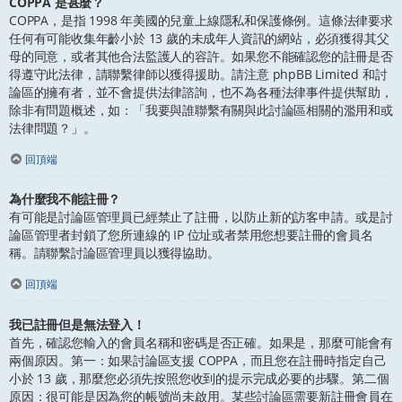
COPPA 是甚麼？
COPPA，是指 1998 年美國的兒童上線隱私和保護條例。這條法律要求
任何有可能收集年齡小於 13 歲的未成年人資訊的網站，必須獲得其父
母的同意，或者其他合法監護人的容許。如果您不能確認您的註冊是否
得遵守此法律，請聯繫律師以獲得援助。請注意 phpBB Limited 和討
論區的擁有者，並不會提供法律諮詢，也不為各種法律事件提供幫助，
除非有問題概述，如：「我要與誰聯繫有關與此討論區相關的濫用和或
法律問題？」。
回頂端
為什麼我不能註冊？
有可能是討論區管理員已經禁止了註冊，以防止新的訪客申請。或是討
論區管理者封鎖了您所連線的 IP 位址或者禁用您想要註冊的會員名
稱。請聯繫討論區管理員以獲得協助。
回頂端
我已註冊但是無法登入！
首先，確認您輸入的會員名稱和密碼是否正確。如果是，那麼可能會有
兩個原因。第一：如果討論區支援 COPPA，而且您在註冊時指定自己
小於 13 歲，那麼您必須先按照您收到的提示完成必要的步驟。第二個
原因：很可能是因為您的帳號尚未啟用。某些討論區需要新註冊會員在