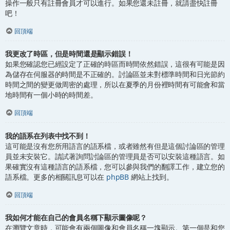
操作一般只有註冊會員才可以進行。如果您還未註冊，就請盡快註冊
吧！
回頂端
我更改了時區，但是時間還是顯示錯誤！
如果您確認您已經設定了正確的時區而時間依然錯誤，這很有可能是因
為儲存在伺服器的時間是不正確的。討論區並未對標準時間和日光節約
時間之間的變更做周密的處理，所以在夏季的月份裡時間有可能會和當
地時間有一個小時的時間差。
回頂端
我的語系在列表中找不到！
這可能是沒有您所用語言的語系檔，或者雖然有但是這個討論區的管理
員並未安裝它。請試著詢問討論區的管理員是否可以安裝這種語言。如
果確實沒有這種語言的語系檔，您可以參與我們的翻譯工作，建立您的
語系檔。更多的相關訊息可以在
phpBB
網站上找到。
回頂端
我如何才能在自己的會員名稱下顯示圖像呢？
在瀏覽文章時，可能會有兩個圖像和會員名稱一塊顯示。第一個是和您