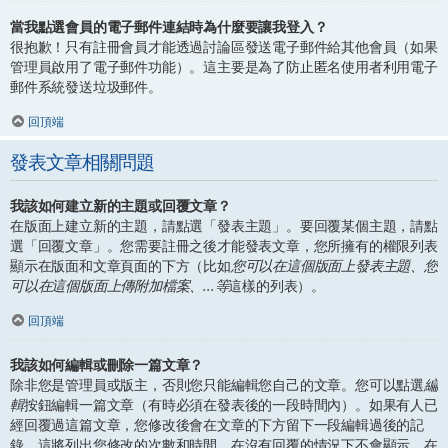
當我點選會員的電子郵件連結時為什麼要讓我登入？
很抱歉！只有註冊會員才能透過討論區發送電子郵件給其他會員（如果
管理員啟用了電子郵件功能）。這主要是為了防止匿名使用者利用電子
郵件系統發送垃圾郵件。
回頂端
發表文章相關問題
我該如何建立新的主題或回覆文章？
在版面上建立新的主題，請點選「發表主題」。要回覆某個主題，請點
選「回覆文章」。您需要註冊之後才能發表文章，您所擁有的權限列表
顯示在版面和文章頁面的下方（比如
您可以在這個版面上發表主題、您
可以在這個版面上傳附加檔案、...等
這樣的列表）。
回頂端
我該如何編輯或刪除一篇文章？
除非您是管理員或版主，否則您只能編輯您自己的文章。您可以點選
編
輯
按鈕編輯一篇文章（有時必須在發表後的一段時間內）。如果有人已
經回覆過這篇文章，您修改後會在文章的下方留下一段編輯過後的記
錄，這將列出您修改的次數和時間。在沒有回覆的情況下不會顯示，在