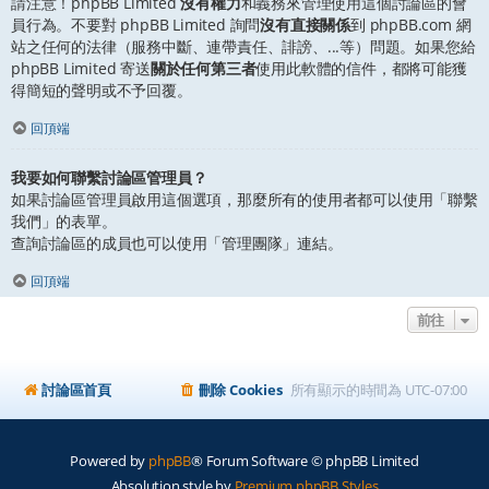
請注意！phpBB Limited
沒有權力
和義務來管理使用這個討論區的會
員行為。不要對 phpBB Limited 詢問
沒有直接關係
到 phpBB.com 網
站之任何的法律（服務中斷、連帶責任、誹謗、...等）問題。如果您給
phpBB Limited 寄送
關於任何第三者
使用此軟體的信件，都將可能獲
得簡短的聲明或不予回覆。
回頂端
我要如何聯繫討論區管理員？
如果討論區管理員啟用這個選項，那麼所有的使用者都可以使用「聯繫
我們」的表單。
查詢討論區的成員也可以使用「管理團隊」連結。
回頂端
前往
討論區首頁
刪除 Cookies
所有顯示的時間為
UTC-07:00
Powered by
phpBB
® Forum Software © phpBB Limited
Absolution style by
Premium phpBB Styles