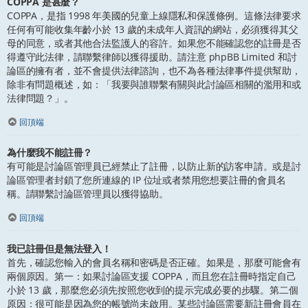
COPPA 是甚麼？
COPPA，是指 1998 年美國的兒童上線隱私和保護條例。這條法律要求
任何有可能收集年齡小於 13 歲的未成年人資訊的網站，必須獲得其父
母的同意，或者其他合法監護人的容許。如果您不能確認您的註冊是否
得遵守此法律，請聯繫律師以獲得援助。請注意 phpBB Limited 和討
論區的擁有者，並不會提供法律諮詢，也不為各種法律事件提供幫助，
除非有問題概述，如：「我要與誰聯繫有關與此討論區相關的濫用和或
法律問題？」。
回頂端
為什麼我不能註冊？
有可能是討論區管理員已經禁止了註冊，以防止新的訪客申請。或是討
論區管理者封鎖了您所連線的 IP 位址或者禁用您想要註冊的會員名
稱。請聯繫討論區管理員以獲得協助。
回頂端
我已註冊但是無法登入！
首先，確認您輸入的會員名稱和密碼是否正確。如果是，那麼可能會有
兩個原因。第一：如果討論區支援 COPPA，而且您在註冊時指定自己
小於 13 歲，那麼您必須先按照您收到的提示完成必要的步驟。第二個
原因：很可能是因為您的帳號尚未啟用。某些討論區需要新註冊會員在