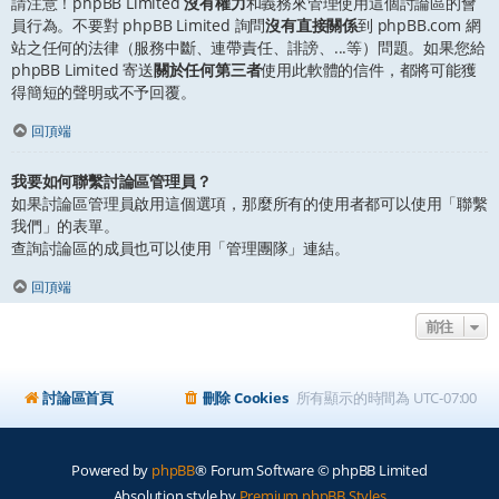
請注意！phpBB Limited
沒有權力
和義務來管理使用這個討論區的會
員行為。不要對 phpBB Limited 詢問
沒有直接關係
到 phpBB.com 網
站之任何的法律（服務中斷、連帶責任、誹謗、...等）問題。如果您給
phpBB Limited 寄送
關於任何第三者
使用此軟體的信件，都將可能獲
得簡短的聲明或不予回覆。
回頂端
我要如何聯繫討論區管理員？
如果討論區管理員啟用這個選項，那麼所有的使用者都可以使用「聯繫
我們」的表單。
查詢討論區的成員也可以使用「管理團隊」連結。
回頂端
前往
討論區首頁
刪除 Cookies
所有顯示的時間為
UTC-07:00
Powered by
phpBB
® Forum Software © phpBB Limited
Absolution style by
Premium phpBB Styles