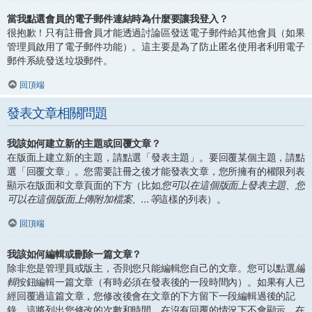
當我點選會員的電子郵件連結時為什麼要讓我登入？
很抱歉！只有註冊會員才能透過討論區發送電子郵件給其他會員（如果
管理員啟用了電子郵件功能）。這主要是為了防止匿名使用者利用電子
郵件系統發送垃圾郵件。
回頂端
發表文章相關問題
我該如何建立新的主題或回覆文章？
在版面上建立新的主題，請點選「發表主題」。要回覆某個主題，請點
選「回覆文章」。您需要註冊之後才能發表文章，您所擁有的權限列表
顯示在版面和文章頁面的下方（比如
您可以在這個版面上發表主題、您
可以在這個版面上傳附加檔案、...等
這樣的列表）。
回頂端
我該如何編輯或刪除一篇文章？
除非您是管理員或版主，否則您只能編輯您自己的文章。您可以點選
編
輯
按鈕編輯一篇文章（有時必須在發表後的一段時間內）。如果有人已
經回覆過這篇文章，您修改後會在文章的下方留下一段編輯過後的記
錄，這將列出您修改的次數和時間。在沒有回覆的情況下不會顯示，在