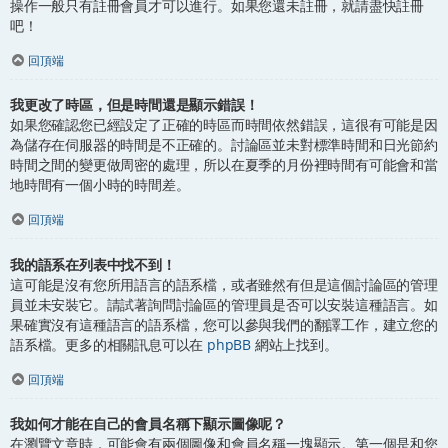
操作一般只有註冊會員才可以進行。如果您還未註冊，就請盡快註冊
吧！
回頂端
我更改了時區，但是時間還是顯示錯誤！
如果您確認您已經設定了正確的時區而時間依然錯誤，這很有可能是因
為儲存在伺服器的時間是不正確的。討論區並未對標準時間和日光節約
時間之間的變更做周密的處理，所以在夏季的月份裡時間有可能會和當
地時間有一個小時的時間差。
回頂端
我的語系在列表中找不到！
這可能是沒有您所用語言的語系檔，或者雖然有但是這個討論區的管理
員並未安裝它。請試著詢問討論區的管理員是否可以安裝這種語言。如
果確實沒有這種語言的語系檔，您可以參與我們的翻譯工作，建立您的
語系檔。更多的相關訊息可以在
phpBB
網站上找到。
回頂端
我如何才能在自己的會員名稱下顯示圖像呢？
在瀏覽文章時，可能會有兩個圖像和會員名稱一塊顯示。第一個是和您