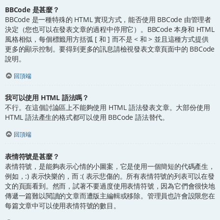
BBCode 是甚麼？
BBCode 是一種特殊的 HTML 實現方式，能否使用 BBCode 由管理者
決定（您也可以在發表文章的過程中停用它）。BBCode 本身和 HTML
風格相似，每個標籤用方括弧 [ 和 ] 而不是 < 和 > 並且這種方式提供
更多的顯示控制。要得到更多的訊息請檢視發表文章頁面中的 BBCode
說明。
回頂端
我可以使用 HTML 語法嗎？
不行。在這個討論區上不能夠使用 HTML 語法發表文章。大部份使用
HTML 語法產生的格式都可以使用 BBCode 語法替代。
回頂端
表情符號是甚麼？
表情符號，是能夠表示心情的小圖案，它是使用一個簡短的代碼產生，
例如，:) 表示快樂的，而 :( 表示悲傷的。所有表情符號的列表可以在發
文的頁面看到。然而，試著不要過度使用表情符號，因為它們會很快地
傳遞一篇難以閱讀的文章而遭版主編輯或移除。管理員也許會設限您在
每篇文章中可以使用表情符號的數目。