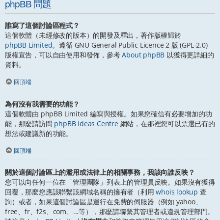
phpBB 問題
誰寫了這個討論區程式？
這個軟體（未經修改的版本）的開發及釋出，著作版權歸於
phpBB Limited
。遵循 GNU General Public Licence 2 版 (GPL-2.0)
版權宣告，可以自由使用和發佈，參考
About phpBB
以獲得更詳細的
資料。
回頂端
為何沒有我需要的功能？
這個軟體由 phpBB Limited 編寫與授權。如果您確信有必要增加的功
能，那麼請訪問
phpBB Ideas Centre
網站，在那裡您可以票選已有的
想法或建議新的功能。
回頂端
關於這個討論區上的濫用或法律上的相關事務，我該向誰反映？
您可以向任何一位在「管理團隊」列表上的管理員反映。如果沒有獲得
回覆，那麼您應該聯繫該網域名稱的擁有者（利用
whois lookup
查
詢）或者，如果這個討論區是運行在免費的伺服器（例如 yahoo、
free、fr、f2s、com、...等），那麼請聯繫其管理者或違規管理部門。