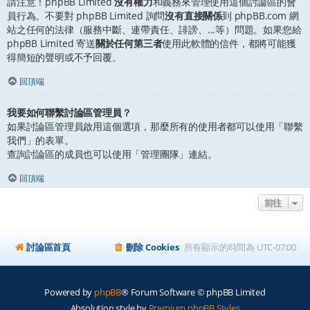
請注意！phpBB Limited
沒有權力
和義務來管理使用這個討論區的會
員行為。不要對 phpBB Limited 詢問
沒有直接關係
到 phpBB.com 網
站之任何的法律（服務中斷、連帶責任、誹謗、...等）問題。如果您給
phpBB Limited 寄送
關於任何第三者
使用此軟體的信件，都將可能獲
得簡短的聲明或不予回覆。
回頂端
我要如何聯繫討論區管理員？
如果討論區管理員啟用這個選項，那麼所有的使用者都可以使用「聯繫
我們」的表單。
查詢討論區的成員也可以使用「管理團隊」連結。
回頂端
前往
討論區首頁
刪除 Cookies
所有顯示的時間為
UTC-07:00
Powered by
phpBB
® Forum Software © phpBB Limited
Absolution style by
Premium phpBB Styles