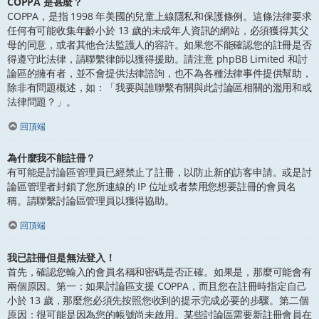
COPPA 是甚麼？
COPPA，是指 1998 年美國的兒童上線隱私和保護條例。這條法律要求
任何有可能收集年齡小於 13 歲的未成年人資訊的網站，必須獲得其父
母的同意，或者其他合法監護人的容許。如果您不能確認您的註冊是否
得遵守此法律，請聯繫律師以獲得援助。請注意 phpBB Limited 和討
論區的擁有者，並不會提供法律諮詢，也不為各種法律事件提供幫助，
除非有問題概述，如：「我要與誰聯繫有關與此討論區相關的濫用和或
法律問題？」。
回頂端
為什麼我不能註冊？
有可能是討論區管理員已經禁止了註冊，以防止新的訪客申請。或是討
論區管理者封鎖了您所連線的 IP 位址或者禁用您想要註冊的會員名
稱。請聯繫討論區管理員以獲得協助。
回頂端
我已註冊但是無法登入！
首先，確認您輸入的會員名稱和密碼是否正確。如果是，那麼可能會有
兩個原因。第一：如果討論區支援 COPPA，而且您在註冊時指定自己
小於 13 歲，那麼您必須先按照您收到的提示完成必要的步驟。第二個
原因：很可能是因為您的帳號尚未啟用。某些討論區需要新註冊會員在