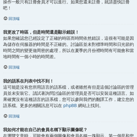
操作一般只有註冊會員才可以進行。如果您還未註冊，就請盡快註冊
吧！
回頂端
我更改了時區，但是時間還是顯示錯誤！
如果您確認您已經設定了正確的時區而時間依然錯誤，這很有可能是因
為儲存在伺服器的時間是不正確的。討論區並未對標準時間和日光節約
時間之間的變更做周密的處理，所以在夏季的月份裡時間有可能會和當
地時間有一個小時的時間差。
回頂端
我的語系在列表中找不到！
這可能是沒有您所用語言的語系檔，或者雖然有但是這個討論區的管理
員並未安裝它。請試著詢問討論區的管理員是否可以安裝這種語言。如
果確實沒有這種語言的語系檔，您可以參與我們的翻譯工作，建立您的
語系檔。更多的相關訊息可以在
phpBB
網站上找到。
回頂端
我如何才能在自己的會員名稱下顯示圖像呢？
在瀏覽文章時，可能會有兩個圖像和會員名稱一塊顯示。第一個是和您