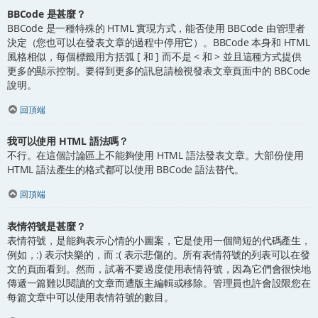
BBCode 是甚麼？
BBCode 是一種特殊的 HTML 實現方式，能否使用 BBCode 由管理者
決定（您也可以在發表文章的過程中停用它）。BBCode 本身和 HTML
風格相似，每個標籤用方括弧 [ 和 ] 而不是 < 和 > 並且這種方式提供
更多的顯示控制。要得到更多的訊息請檢視發表文章頁面中的 BBCode
說明。
回頂端
我可以使用 HTML 語法嗎？
不行。在這個討論區上不能夠使用 HTML 語法發表文章。大部份使用
HTML 語法產生的格式都可以使用 BBCode 語法替代。
回頂端
表情符號是甚麼？
表情符號，是能夠表示心情的小圖案，它是使用一個簡短的代碼產生，
例如，:) 表示快樂的，而 :( 表示悲傷的。所有表情符號的列表可以在發
文的頁面看到。然而，試著不要過度使用表情符號，因為它們會很快地
傳遞一篇難以閱讀的文章而遭版主編輯或移除。管理員也許會設限您在
每篇文章中可以使用表情符號的數目。