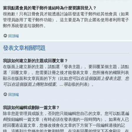
當我點選會員的電子郵件連結時為什麼要讓我登入？
很抱歉！只有註冊會員才能透過討論區發送電子郵件給其他會員（如果
管理員啟用了電子郵件功能）。這主要是為了防止匿名使用者利用電子
郵件系統發送垃圾郵件。
回頂端
發表文章相關問題
我該如何建立新的主題或回覆文章？
在版面上建立新的主題，請點選「發表主題」。要回覆某個主題，請點
選「回覆文章」。您需要註冊之後才能發表文章，您所擁有的權限列表
顯示在版面和文章頁面的下方（比如
您可以在這個版面上發表主題、您
可以在這個版面上傳附加檔案、...等
這樣的列表）。
回頂端
我該如何編輯或刪除一篇文章？
除非您是管理員或版主，否則您只能編輯您自己的文章。您可以點選
編
輯
按鈕編輯一篇文章（有時必須在發表後的一段時間內）。如果有人已
經回覆過這篇文章，您修改後會在文章的下方留下一段編輯過後的記
錄，這將列出您修改的次數和時間。在沒有回覆的情況下不會顯示，在