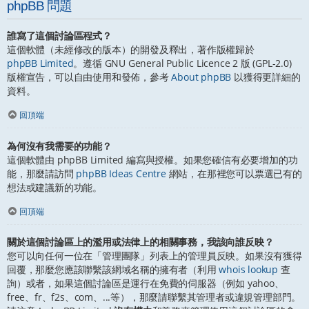
phpBB 問題
誰寫了這個討論區程式？
這個軟體（未經修改的版本）的開發及釋出，著作版權歸於
phpBB Limited
。遵循 GNU General Public Licence 2 版 (GPL-2.0)
版權宣告，可以自由使用和發佈，參考
About phpBB
以獲得更詳細的
資料。
回頂端
為何沒有我需要的功能？
這個軟體由 phpBB Limited 編寫與授權。如果您確信有必要增加的功
能，那麼請訪問
phpBB Ideas Centre
網站，在那裡您可以票選已有的
想法或建議新的功能。
回頂端
關於這個討論區上的濫用或法律上的相關事務，我該向誰反映？
您可以向任何一位在「管理團隊」列表上的管理員反映。如果沒有獲得
回覆，那麼您應該聯繫該網域名稱的擁有者（利用
whois lookup
查
詢）或者，如果這個討論區是運行在免費的伺服器（例如 yahoo、
free、fr、f2s、com、...等），那麼請聯繫其管理者或違規管理部門。