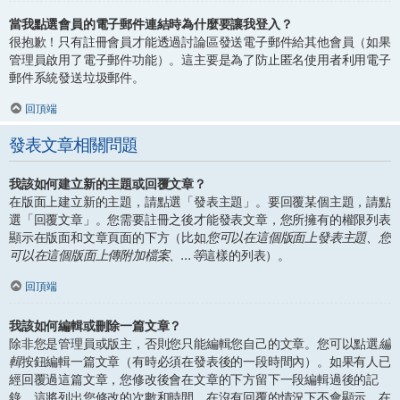
當我點選會員的電子郵件連結時為什麼要讓我登入？
很抱歉！只有註冊會員才能透過討論區發送電子郵件給其他會員（如果
管理員啟用了電子郵件功能）。這主要是為了防止匿名使用者利用電子
郵件系統發送垃圾郵件。
回頂端
發表文章相關問題
我該如何建立新的主題或回覆文章？
在版面上建立新的主題，請點選「發表主題」。要回覆某個主題，請點
選「回覆文章」。您需要註冊之後才能發表文章，您所擁有的權限列表
顯示在版面和文章頁面的下方（比如
您可以在這個版面上發表主題、您
可以在這個版面上傳附加檔案、...等
這樣的列表）。
回頂端
我該如何編輯或刪除一篇文章？
除非您是管理員或版主，否則您只能編輯您自己的文章。您可以點選
編
輯
按鈕編輯一篇文章（有時必須在發表後的一段時間內）。如果有人已
經回覆過這篇文章，您修改後會在文章的下方留下一段編輯過後的記
錄，這將列出您修改的次數和時間。在沒有回覆的情況下不會顯示，在