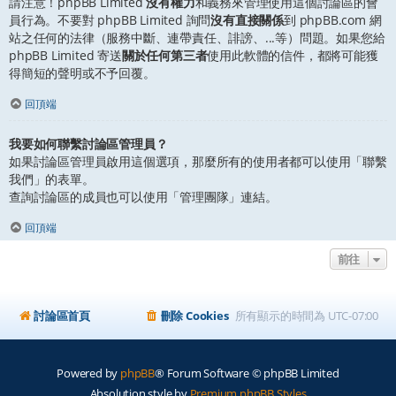
請注意！phpBB Limited
沒有權力
和義務來管理使用這個討論區的會
員行為。不要對 phpBB Limited 詢問
沒有直接關係
到 phpBB.com 網
站之任何的法律（服務中斷、連帶責任、誹謗、...等）問題。如果您給
phpBB Limited 寄送
關於任何第三者
使用此軟體的信件，都將可能獲
得簡短的聲明或不予回覆。
回頂端
我要如何聯繫討論區管理員？
如果討論區管理員啟用這個選項，那麼所有的使用者都可以使用「聯繫
我們」的表單。
查詢討論區的成員也可以使用「管理團隊」連結。
回頂端
前往
討論區首頁
刪除 Cookies
所有顯示的時間為
UTC-07:00
Powered by
phpBB
® Forum Software © phpBB Limited
Absolution style by
Premium phpBB Styles