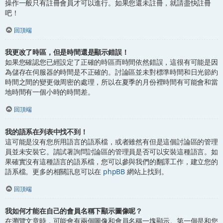
操作一般只有註冊會員才可以進行。如果您還未註冊，就請盡快註冊
吧！
回頂端
我更改了時區，但是時間還是顯示錯誤！
如果您確認您已經設定了正確的時區而時間依然錯誤，這很有可能是因
為儲存在伺服器的時間是不正確的。討論區並未對標準時間和日光節約
時間之間的變更做周密的處理，所以在夏季的月份裡時間有可能會和當
地時間有一個小時的時間差。
回頂端
我的語系在列表中找不到！
這可能是沒有您所用語言的語系檔，或者雖然有但是這個討論區的管理
員並未安裝它。請試著詢問討論區的管理員是否可以安裝這種語言。如
果確實沒有這種語言的語系檔，您可以參與我們的翻譯工作，建立您的
語系檔。更多的相關訊息可以在
phpBB
網站上找到。
回頂端
我如何才能在自己的會員名稱下顯示圖像呢？
在瀏覽文章時，可能會有兩個圖像和會員名稱一塊顯示。第一個是和您