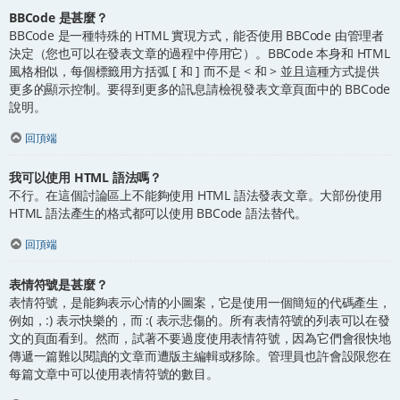
BBCode 是甚麼？
BBCode 是一種特殊的 HTML 實現方式，能否使用 BBCode 由管理者
決定（您也可以在發表文章的過程中停用它）。BBCode 本身和 HTML
風格相似，每個標籤用方括弧 [ 和 ] 而不是 < 和 > 並且這種方式提供
更多的顯示控制。要得到更多的訊息請檢視發表文章頁面中的 BBCode
說明。
回頂端
我可以使用 HTML 語法嗎？
不行。在這個討論區上不能夠使用 HTML 語法發表文章。大部份使用
HTML 語法產生的格式都可以使用 BBCode 語法替代。
回頂端
表情符號是甚麼？
表情符號，是能夠表示心情的小圖案，它是使用一個簡短的代碼產生，
例如，:) 表示快樂的，而 :( 表示悲傷的。所有表情符號的列表可以在發
文的頁面看到。然而，試著不要過度使用表情符號，因為它們會很快地
傳遞一篇難以閱讀的文章而遭版主編輯或移除。管理員也許會設限您在
每篇文章中可以使用表情符號的數目。