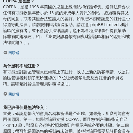
COPPA 是甚麼？
COPPA，是指 1998 年美國的兒童上線隱私和保護條例。這條法律要求
任何有可能收集年齡小於 13 歲的未成年人資訊的網站，必須獲得其父
母的同意，或者其他合法監護人的容許。如果您不能確認您的註冊是否
得遵守此法律，請聯繫律師以獲得援助。請注意 phpBB Limited 和討
論區的擁有者，並不會提供法律諮詢，也不為各種法律事件提供幫助，
除非有問題概述，如：「我要與誰聯繫有關與此討論區相關的濫用和或
法律問題？」。
回頂端
為什麼我不能註冊？
有可能是討論區管理員已經禁止了註冊，以防止新的訪客申請。或是討
論區管理者封鎖了您所連線的 IP 位址或者禁用您想要註冊的會員名
稱。請聯繫討論區管理員以獲得協助。
回頂端
我已註冊但是無法登入！
首先，確認您輸入的會員名稱和密碼是否正確。如果是，那麼可能會有
兩個原因。第一：如果討論區支援 COPPA，而且您在註冊時指定自己
小於 13 歲，那麼您必須先按照您收到的提示完成必要的步驟。第二個
原因：很可能是因為您的帳號尚未啟用。某些討論區需要新註冊會員在