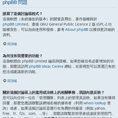
phpBB 問題
誰寫了這個討論區程式？
這個軟體（未經修改的版本）的開發及釋出，著作版權歸於
phpBB Limited
。遵循 GNU General Public Licence 2 版 (GPL-2.0)
版權宣告，可以自由使用和發佈，參考
About phpBB
以獲得更詳細的
資料。
回頂端
為何沒有我需要的功能？
這個軟體由 phpBB Limited 編寫與授權。如果您確信有必要增加的功
能，那麼請訪問
phpBB Ideas Centre
網站，在那裡您可以票選已有的
想法或建議新的功能。
回頂端
關於這個討論區上的濫用或法律上的相關事務，我該向誰反映？
您可以向任何一位在「管理團隊」列表上的管理員反映。如果沒有獲得
回覆，那麼您應該聯繫該網域名稱的擁有者（利用
whois lookup
查
詢）或者，如果這個討論區是運行在免費的伺服器（例如 yahoo、
free、fr、f2s、com、...等），那麼請聯繫其管理者或違規管理部門。