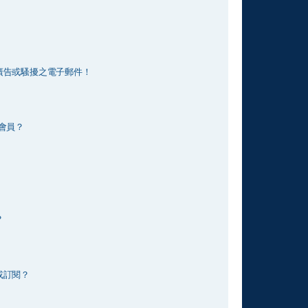
廣告或騷擾之電子郵件！
會員？
？
或訂閱？