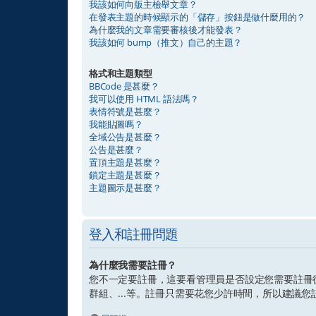
我該如何向版主檢舉文章？
在發表主題的時候顯示的「儲存」按鈕是做什麼用的？
為什麼我的文章需要審核後才能發表？
我該如何 bump（推文）自己的主題？
格式和主題類型
BBCode 是甚麼？
我可以使用 HTML 語法嗎？
表情符號是甚麼？
我能貼圖嗎？
全域公告是甚麼？
公告是甚麼？
置頂主題是甚麼？
鎖定主題是甚麼？
主題圖示是甚麼？
登入和註冊問題
為什麼我需要註冊？
您不一定要註冊，這要看管理員是否設定您需要註冊
群組、...等。註冊只需要花您少許時間，所以建議您