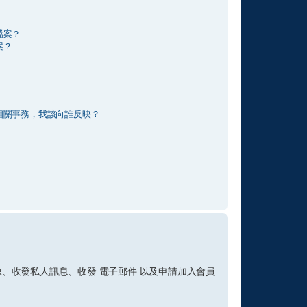
檔案？
案？
相關事務，我該向誰反映？
、收發私人訊息、收發 電子郵件 以及申請加入會員