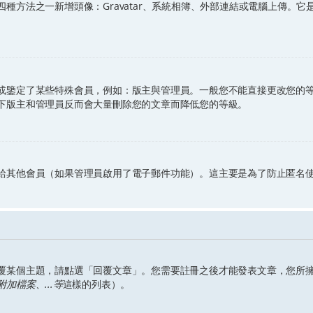
種方法之一新增頭像：Gravatar、系統相簿、外部連結或電腦上傳。
或鑒定了某些特殊會員，例如：版主與管理員。一般您不能直接更改您的
下版主和管理員反而會大量刪除您的文章而降低您的等級。
給其他會員（如果管理員啟用了電子郵件功能）。這主要是為了防止匿名
覆某個主題，請點選「回覆文章」。您需要註冊之後才能發表文章，您所
檔案、...等
這樣的列表）。