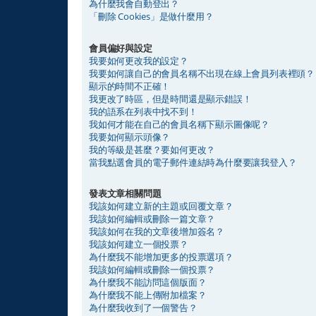
為什麼我會自動登出？
「刪除 Cookies」是做什麼用？
會員偏好與設定
我要如何更改我的設定？
我要如何讓自己的會員名稱不出現在線上會員列表裡頭？
顯示的時間不正確！
我更改了時區，但是時間還是顯示錯誤！
我的語系在列表中找不到！
我如何才能在自己的會員名稱下顯示圖像呢？
我要如何顯示頭像？
我的等級是甚麼？要如何更改？
當我點選會員的電子郵件連結時為什麼要讓我登入？
發表文章相關問題
我該如何建立新的主題或回覆文章？
我該如何編輯或刪除一篇文章？
我該如何在我的文章後增加簽名？
我該如何建立一個投票？
為什麼我不能增加更多的投票選項？
我該如何編輯或刪除一個投票？
為什麼我不能訪問這個版面？
為什麼我不能上傳附加檔案？
為什麼我收到了一個警告？