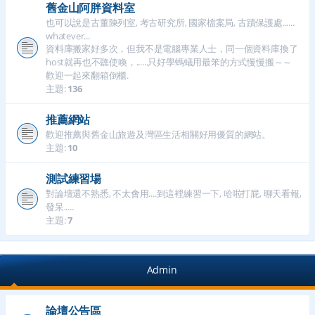
舊金山阿胖資料室
也可以說是古董陳列室, 考古研究所, 國家檔案局, 古蹟保護處......
whatever...
資料庫搬家好多次，但我不是電腦專業人士，同一個資料庫換了
host就再也不聽使喚，......只好學螞蟻用最笨的方式慢慢搬～～
歡迎一起來翻箱倒櫃.
主題:
136
推薦網站
歡迎推薦與舊金山旅遊及灣區生活相關好用優質的網站。
主題:
10
測試練習場
對論壇還不熟悉, 不太會用....到這裡練習一下, 哈啦打屁, 聊天看報,
發呆.....
主題:
7
Admin
論壇公告區