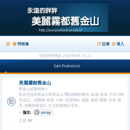
問答集
註冊
登入
現在的時間是 2026-08-08, 15:22
San Francisco
美麗霧都舊金山
舊金山是哪裡啊？
歡迎交流與舊金山和舊金山灣區相關的觀光, 旅遊, 美食, 戶外活動
等資訊.....或醫藥, 飲食, 汽車, 投資理財, 保險, 搬家, 園藝, 房屋, 教
育, 消費娛樂資訊, 生活疑難雜症等等。
⊢
版主:
array
主題:
93