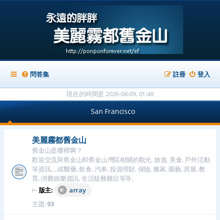
問答集
註冊
登入
現在的時間是 2026-08-09, 01:48
San Francisco
美麗霧都舊金山
舊金山是哪裡啊？
歡迎交流與舊金山和舊金山灣區相關的觀光, 旅遊, 美食, 戶外活動
等資訊.....或醫藥, 飲食, 汽車, 投資理財, 保險, 搬家, 園藝, 房屋, 教
育, 消費娛樂資訊, 生活疑難雜症等等。
⊢
版主:
array
主題:
93