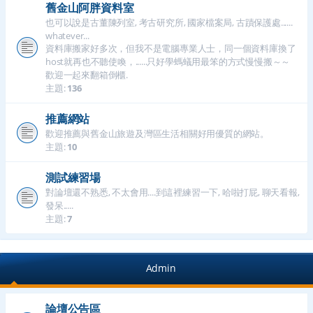
舊金山阿胖資料室
也可以說是古董陳列室, 考古研究所, 國家檔案局, 古蹟保護處......
whatever...
資料庫搬家好多次，但我不是電腦專業人士，同一個資料庫換了
host就再也不聽使喚，......只好學螞蟻用最笨的方式慢慢搬～～
歡迎一起來翻箱倒櫃.
主題:
136
推薦網站
歡迎推薦與舊金山旅遊及灣區生活相關好用優質的網站。
主題:
10
測試練習場
對論壇還不熟悉, 不太會用....到這裡練習一下, 哈啦打屁, 聊天看報,
發呆.....
主題:
7
Admin
論壇公告區