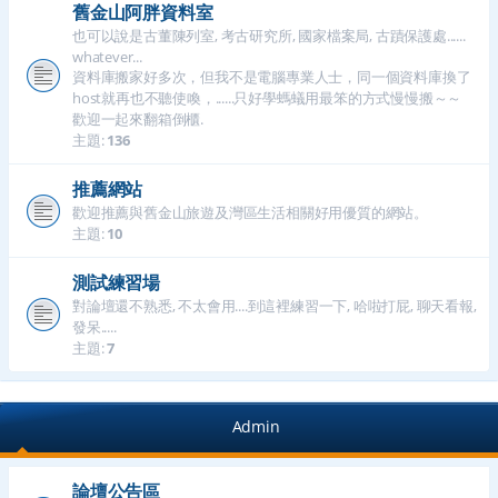
舊金山阿胖資料室
也可以說是古董陳列室, 考古研究所, 國家檔案局, 古蹟保護處......
whatever...
資料庫搬家好多次，但我不是電腦專業人士，同一個資料庫換了
host就再也不聽使喚，......只好學螞蟻用最笨的方式慢慢搬～～
歡迎一起來翻箱倒櫃.
主題:
136
推薦網站
歡迎推薦與舊金山旅遊及灣區生活相關好用優質的網站。
主題:
10
測試練習場
對論壇還不熟悉, 不太會用....到這裡練習一下, 哈啦打屁, 聊天看報,
發呆.....
主題:
7
Admin
論壇公告區