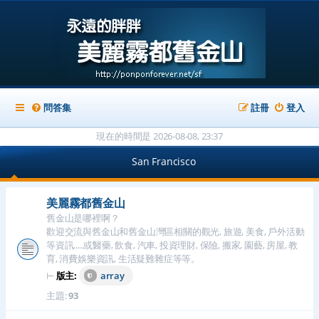
問答集
註冊
登入
現在的時間是 2026-08-08, 23:37
San Francisco
美麗霧都舊金山
舊金山是哪裡啊？
歡迎交流與舊金山和舊金山灣區相關的觀光, 旅遊, 美食, 戶外活動
等資訊.....或醫藥, 飲食, 汽車, 投資理財, 保險, 搬家, 園藝, 房屋, 教
育, 消費娛樂資訊, 生活疑難雜症等等。
⊢
版主:
array
主題:
93