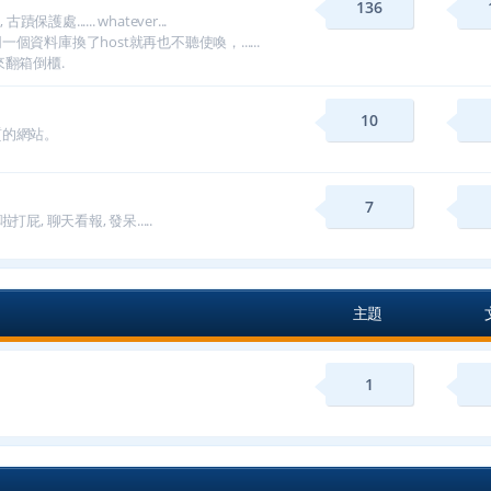
136
...... whatever...
料庫換了host就再也不聽使喚，......
翻箱倒櫃.
10
質的網站。
7
屁, 聊天看報, 發呆.....
主題
1