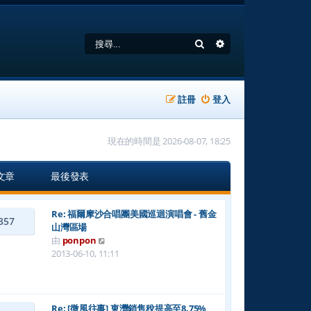
搜尋
進階搜尋
註冊
登入
現在的時間是 2026-08-07, 18:25
文章
最後發表
Re: 福爾摩沙合唱團美國巡迴演唱會 - 舊金
357
山灣區場
檢
由
ponpon
視
2013-06-10, 11:11
最
後
發
表
Re: [微風往事] 東灣銷售稅提高至8.75%