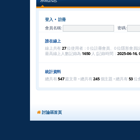
登入
•
註冊
會員名稱:
密碼:
誰在線上
線上共有
27
位使用者：0 位註冊會員、0 位隱形會員以及
最高線上人數記錄為
1650
人 [記錄時間：
2025-06-16, 
統計資料
總共有
547
篇文章 • 總共有
245
個主題 • 總共有
53
位會
討論區首頁