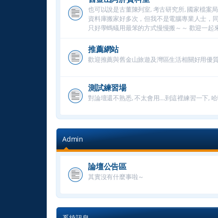
也可以說是古董陳列室, 考古研究所, 國家檔案局, 古蹟保護處
資料庫搬家好多次，但我不是電腦專業人士，同一個資
只好學螞蟻用最笨的方式慢慢搬～～ 歡迎一起來
推薦網站
歡迎推薦與舊金山旅遊及灣區生活相關好用優
測試練習場
對論壇還不熟悉, 不太會用....到這裡練習一下, 哈啦打
Admin
論壇公告區
其實沒有什麼事啦～
系統訊息