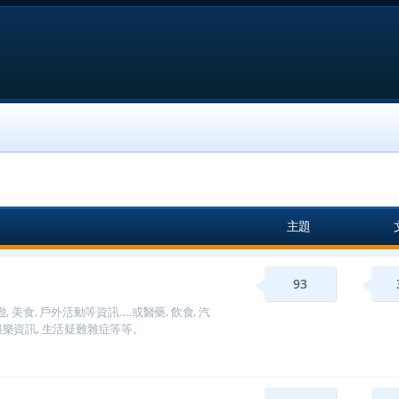
主題
93
, 戶外活動等資訊.....或醫藥, 飲食, 汽
 消費娛樂資訊, 生活疑難雜症等等。