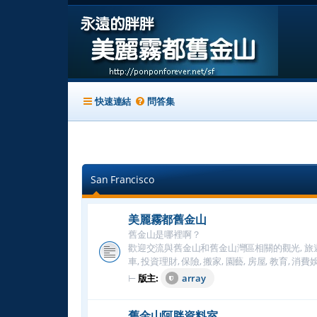
快速連結
問答集
San Francisco
美麗霧都舊金山
舊金山是哪裡啊？
歡迎交流與舊金山和舊金山灣區相關的觀光, 旅遊, 美食
車, 投資理財, 保險, 搬家, 園藝, 房屋, 教育,
⊢
版主:
array
舊金山阿胖資料室