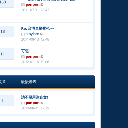
169
檢
由
ponpon
視
2011-07-31, 23:43
最
後
發
Re: 台灣直播電視~~
13
表
檢
由
amylam
視
2011-08-13, 12:48
最
後
可惡!
11
發
檢
由
ponpon
表
視
2012-01-16, 19:06
最
後
發
文章
最後發表
表
請不要用注音文!
1
檢
由
ponpon
視
2010-08-01, 17:29
最
後
發