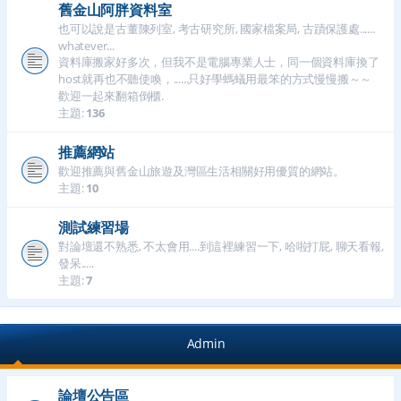
舊金山阿胖資料室
也可以說是古董陳列室, 考古研究所, 國家檔案局, 古蹟保護處......
whatever...
資料庫搬家好多次，但我不是電腦專業人士，同一個資料庫換了
host就再也不聽使喚，......只好學螞蟻用最笨的方式慢慢搬～～
歡迎一起來翻箱倒櫃.
主題:
136
推薦網站
歡迎推薦與舊金山旅遊及灣區生活相關好用優質的網站。
主題:
10
測試練習場
對論壇還不熟悉, 不太會用....到這裡練習一下, 哈啦打屁, 聊天看報,
發呆.....
主題:
7
Admin
論壇公告區