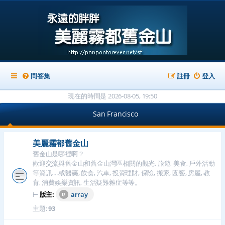
問答集
註冊
登入
現在的時間是 2026-08-05, 19:50
San Francisco
美麗霧都舊金山
舊金山是哪裡啊？
歡迎交流與舊金山和舊金山灣區相關的觀光, 旅遊, 美食, 戶外活動
等資訊.....或醫藥, 飲食, 汽車, 投資理財, 保險, 搬家, 園藝, 房屋, 教
育, 消費娛樂資訊, 生活疑難雜症等等。
⊢
版主:
array
主題:
93