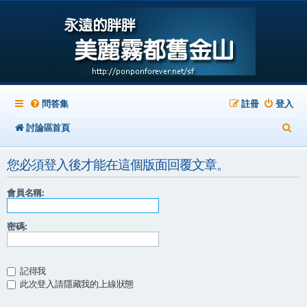
問答集
註冊
登入
搜
討論區首頁
尋
您必須登入後才能在這個版面回覆文章。
會員名稱:
密碼:
記得我
此次登入請隱藏我的上線狀態