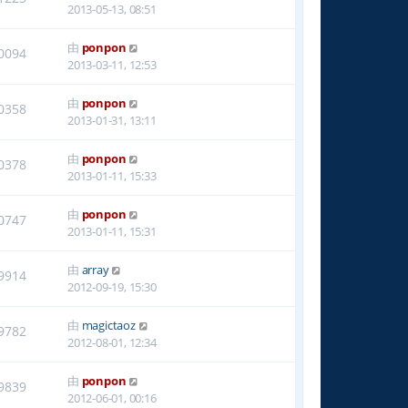
2013-05-13, 08:51
由
ponpon
0094
2013-03-11, 12:53
由
ponpon
0358
2013-01-31, 13:11
由
ponpon
0378
2013-01-11, 15:33
由
ponpon
0747
2013-01-11, 15:31
由
array
9914
2012-09-19, 15:30
由
magictaoz
9782
2012-08-01, 12:34
由
ponpon
9839
2012-06-01, 00:16