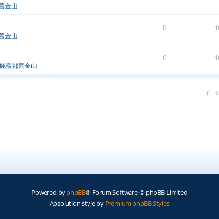
舊金山
0
1
舊金山
0
1
麗霧都舊金山
有 
Powered by
phpBB
® Forum Software © phpBB Limited
Absolution style by
Premium phpBB Styles