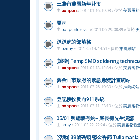
三藩市農曆新年花市
由
ponpon
»
2012-01-16, 19:03
» 位於
美麗霧都
夏雨
由
ponponforever
»
2011-06-29, 00:39
» 位於
美
趴趴虎的部落格
由
benny
»
2011-05-14, 14:51
» 位於
推薦網站
[誠徵] Temp SMD soldering technici
由
ponpon
»
2011-04-13, 12:34
» 位於
美麗霧都
舊金山市政府的緊急應變計畫網站
由
ponpon
»
2011-03-26, 19:39
» 位於
推薦網站
登記接收反向911系統
由
ponpon
»
2011-03-11, 23:19
» 位於
美麗霧都
05/01 與總裁有約-- 嚴長壽先生演講
由
array
»
2011-02-22, 22:24
» 位於
美麗霧都舊
[活動] 39號碼頭 鬱金香節 Tulipmania at