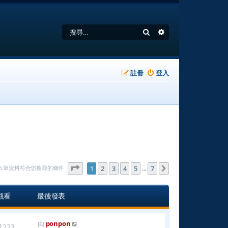
搜尋
進階搜尋
註冊
登入
第
1
頁 (共
7
頁)
165 筆資料符合您搜尋的條件
1
2
3
4
5
7
下一頁
…
觀看
最後發表
由
ponpon
1223