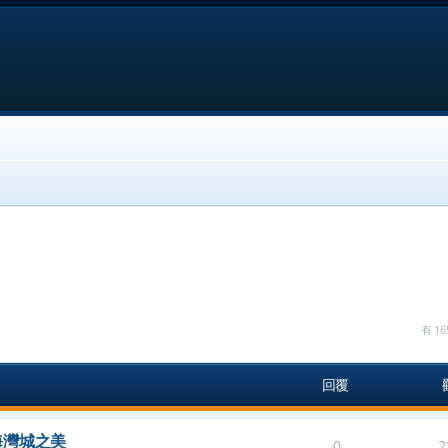
有 
回覆
海灣城之美
0
2