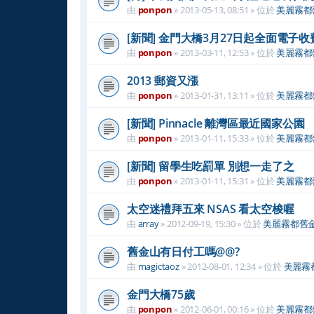
由
ponpon
»
2013-05-13, 08:51
» 位於
美麗霧都
[新聞] 金門大橋3月27日起全面電子收
由
ponpon
»
2013-03-11, 12:53
» 位於
美麗霧都
2013 郵資又漲
由
ponpon
»
2013-01-31, 13:11
» 位於
美麗霧都
[新聞] Pinnacle 離灣區最近國家公園
由
ponpon
»
2013-01-11, 15:33
» 位於
美麗霧都
[新聞] 留學生吃罰單 別想一走了之
由
ponpon
»
2013-01-11, 15:31
» 位於
美麗霧都
太空迷禮拜五來 NSAS 看太空梭喔
由
array
»
2012-09-19, 15:30
» 位於
美麗霧都舊
舊金山有日付工嗎@@?
由
magictaoz
»
2012-08-01, 12:34
» 位於
美麗霧
金門大橋75歲
由
ponpon
»
2012-06-01, 00:16
» 位於
美麗霧都