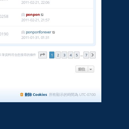
2011-02-21, 22:06
由
ponpon
0258
2011-02-21, 21:57
由
ponponforever
0190
2011-01-31, 01:31
第
1
頁 (共
7
頁)
165 筆資料符合您搜尋的條件
1
2
3
4
5
7
下一頁
…
前往
刪除 Cookies
所有顯示的時間為
UTC-07:00