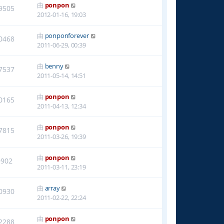
由
ponpon
9505
2012-01-16, 19:03
由
ponponforever
0468
2011-06-29, 00:39
由
benny
7537
2011-05-14, 14:51
由
ponpon
0165
2011-04-13, 12:34
由
ponpon
7815
2011-03-26, 19:39
由
ponpon
9902
2011-03-11, 23:19
由
array
0930
2011-02-22, 22:24
由
ponpon
2288