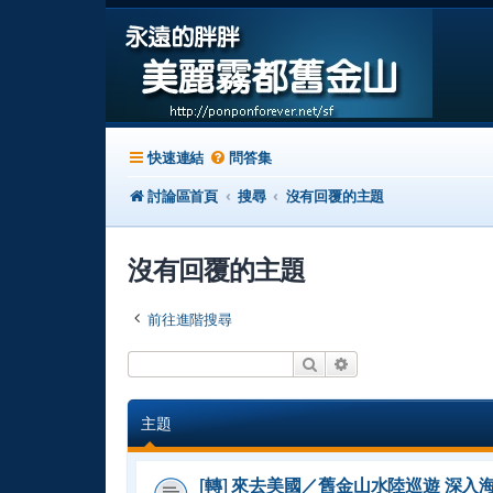
快速連結
問答集
討論區首頁
搜尋
沒有回覆的主題
沒有回覆的主題
前往進階搜尋
搜尋
進階搜尋
主題
[轉] 來去美國／舊金山水陸巡遊 深入