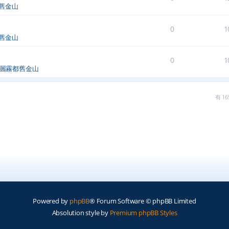
舊金山
0
1
舊金山
0
1
麗霧都舊金山
有 
Powered by
phpBB
® Forum Software © phpBB Limited
Absolution style by
Premium phpBB Styles