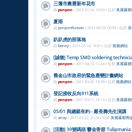
三藩市農曆新年花市
由
ponpon
»
2012-01-16, 19:03
» 位於
美麗霧都
夏雨
由
ponponforever
»
2011-06-29, 00:39
» 位於
美
趴趴虎的部落格
由
benny
»
2011-05-14, 14:51
» 位於
推薦網站
[誠徵] Temp SMD soldering technici
由
ponpon
»
2011-04-13, 12:34
» 位於
美麗霧都
舊金山市政府的緊急應變計畫網站
由
ponpon
»
2011-03-26, 19:39
» 位於
推薦網站
登記接收反向911系統
由
ponpon
»
2011-03-11, 23:19
» 位於
美麗霧都
05/01 與總裁有約-- 嚴長壽先生演講
由
array
»
2011-02-22, 22:24
» 位於
美麗霧都舊
[活動] 39號碼頭 鬱金香節 Tulipmania at