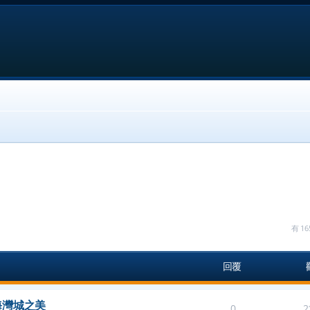
有 
回覆
海灣城之美
0
2