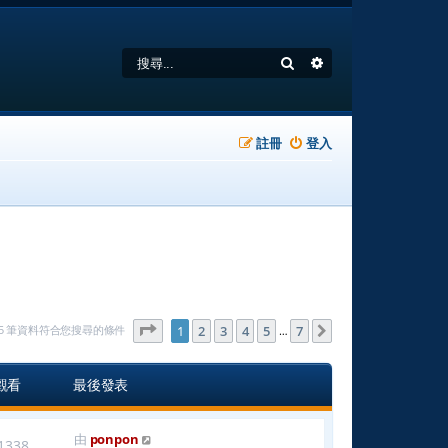
搜尋
進階搜尋
註冊
登入
第
1
頁 (共
7
頁)
165 筆資料符合您搜尋的條件
1
2
3
4
5
7
下一頁
…
觀看
最後發表
由
ponpon
1338