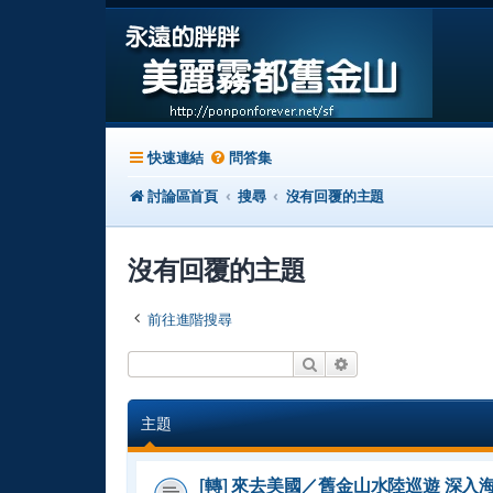
快速連結
問答集
討論區首頁
搜尋
沒有回覆的主題
沒有回覆的主題
前往進階搜尋
搜尋
進階搜尋
主題
[轉] 來去美國／舊金山水陸巡遊 深入