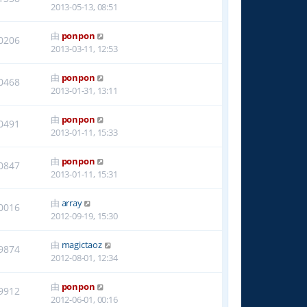
2013-05-13, 08:51
由
ponpon
0206
2013-03-11, 12:53
由
ponpon
0468
2013-01-31, 13:11
由
ponpon
0491
2013-01-11, 15:33
由
ponpon
0847
2013-01-11, 15:31
由
array
0016
2012-09-19, 15:30
由
magictaoz
9874
2012-08-01, 12:34
由
ponpon
9912
2012-06-01, 00:16