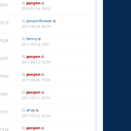
由
ponpon
9591
2012-01-16, 19:03
由
ponponforever
0513
2011-06-29, 00:39
由
benny
7628
2011-05-14, 14:51
由
ponpon
0207
2011-04-13, 12:34
由
ponpon
7909
2011-03-26, 19:39
由
ponpon
9949
2011-03-11, 23:19
由
array
0973
2011-02-22, 22:24
由
ponpon
2334