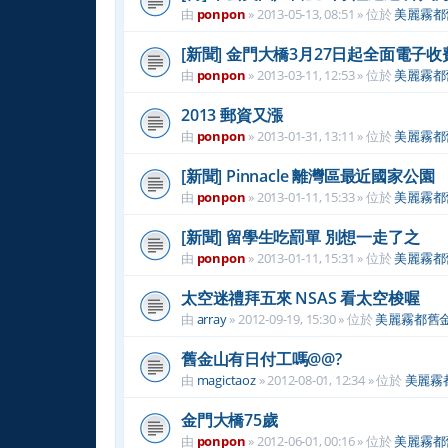
由
ponpon
»
2013-05-13, 08:51
» 位於
美麗霧都
[新聞] 金門大橋3月27日起全面電子收
由
ponpon
»
2013-03-11, 12:53
» 位於
美麗霧都
2013 郵資又漲
由
ponpon
»
2013-01-31, 13:11
» 位於
美麗霧都
[新聞] Pinnacle 離灣區最近國家公園
由
ponpon
»
2013-01-11, 15:33
» 位於
美麗霧都
[新聞] 留學生吃罰單 別想一走了之
由
ponpon
»
2013-01-11, 15:31
» 位於
美麗霧都
太空迷禮拜五來 NSAS 看太空梭喔
由
array
»
2012-09-19, 15:30
» 位於
美麗霧都舊
舊金山有日付工嗎@@?
由
magictaoz
»
2012-08-01, 12:34
» 位於
美麗霧
金門大橋75歲
由
ponpon
»
2012-06-01, 00:16
» 位於
美麗霧都