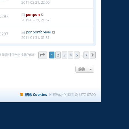
2011-02-21, 22:06
由
ponpon
0297
2011-02-21, 21:57
由
ponponforever
0237
2011-01-31, 01:31
第
1
頁 (共
7
頁)
165 筆資料符合您搜尋的條件
1
2
3
4
5
7
下一頁
…
前往
刪除 Cookies
所有顯示的時間為
UTC-07:00