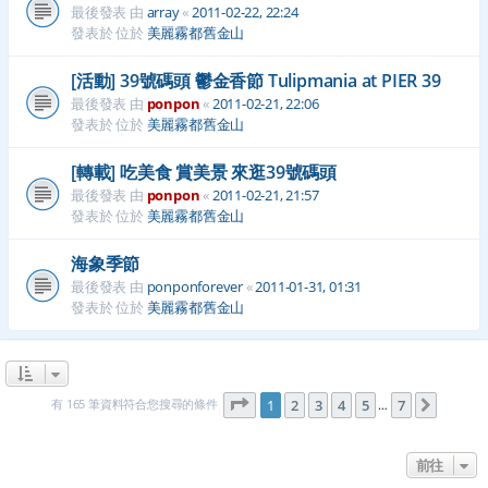
最後發表 由
array
«
2011-02-22, 22:24
發表於 位於
美麗霧都舊金山
[活動] 39號碼頭 鬱金香節 Tulipmania at PIER 39
最後發表 由
ponpon
«
2011-02-21, 22:06
發表於 位於
美麗霧都舊金山
[轉載] 吃美食 賞美景 來逛39號碼頭
最後發表 由
ponpon
«
2011-02-21, 21:57
發表於 位於
美麗霧都舊金山
海象季節
最後發表 由
ponponforever
«
2011-01-31, 01:31
發表於 位於
美麗霧都舊金山
第
1
頁 (共
7
頁)
有 165 筆資料符合您搜尋的條件
1
2
3
4
5
7
下一頁
…
前往