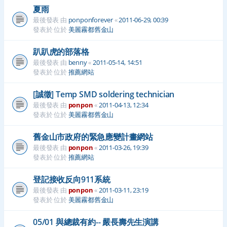
夏雨
最後發表 由
ponponforever
«
2011-06-29, 00:39
發表於 位於
美麗霧都舊金山
趴趴虎的部落格
最後發表 由
benny
«
2011-05-14, 14:51
發表於 位於
推薦網站
[誠徵] Temp SMD soldering technician
最後發表 由
ponpon
«
2011-04-13, 12:34
發表於 位於
美麗霧都舊金山
舊金山市政府的緊急應變計畫網站
最後發表 由
ponpon
«
2011-03-26, 19:39
發表於 位於
推薦網站
登記接收反向911系統
最後發表 由
ponpon
«
2011-03-11, 23:19
發表於 位於
美麗霧都舊金山
05/01 與總裁有約-- 嚴長壽先生演講