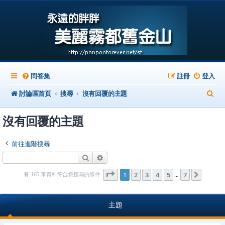
問答集
註冊
登入
搜
討論區首頁
搜尋
沒有回覆的主題
尋
沒有回覆的主題
前往進階搜尋
搜尋
進階搜尋
第
1
頁 (共
7
頁)
有 165 筆資料符合您搜尋的條件
1
2
3
4
5
7
下一頁
…
主題