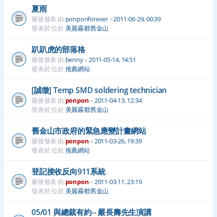
夏雨
最後發表 由
ponponforever
«
2011-06-29, 00:39
發表於 位於
美麗霧都舊金山
趴趴虎的部落格
最後發表 由
benny
«
2011-05-14, 14:51
發表於 位於
推薦網站
[誠徵] Temp SMD soldering technician
最後發表 由
ponpon
«
2011-04-13, 12:34
發表於 位於
美麗霧都舊金山
舊金山市政府的緊急應變計畫網站
最後發表 由
ponpon
«
2011-03-26, 19:39
發表於 位於
推薦網站
登記接收反向911系統
最後發表 由
ponpon
«
2011-03-11, 23:19
發表於 位於
美麗霧都舊金山
05/01 與總裁有約-- 嚴長壽先生演講