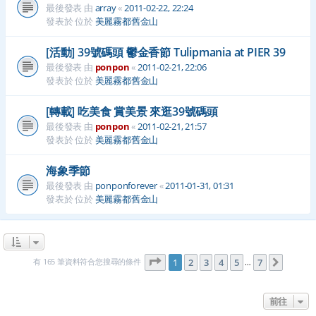
最後發表 由
array
«
2011-02-22, 22:24
發表於 位於
美麗霧都舊金山
[活動] 39號碼頭 鬱金香節 Tulipmania at PIER 39
最後發表 由
ponpon
«
2011-02-21, 22:06
發表於 位於
美麗霧都舊金山
[轉載] 吃美食 賞美景 來逛39號碼頭
最後發表 由
ponpon
«
2011-02-21, 21:57
發表於 位於
美麗霧都舊金山
海象季節
最後發表 由
ponponforever
«
2011-01-31, 01:31
發表於 位於
美麗霧都舊金山
第
1
頁 (共
7
頁)
有 165 筆資料符合您搜尋的條件
1
2
3
4
5
7
下一頁
…
前往