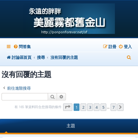
問答集
註冊
登入
搜
討論區首頁
搜尋
沒有回覆的主題
尋
沒有回覆的主題
前往進階搜尋
搜尋
進階搜尋
第
1
頁 (共
7
頁)
有 165 筆資料符合您搜尋的條件
1
2
3
4
5
7
下一頁
…
主題