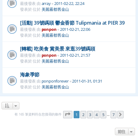
最後發表 由
array
«
2011-02-22, 22:24
發表於 位於
美麗霧都舊金山
[活動] 39號碼頭 鬱金香節 Tulipmania at PIER 39
最後發表 由
ponpon
«
2011-02-21, 22:06
發表於 位於
美麗霧都舊金山
[轉載] 吃美食 賞美景 來逛39號碼頭
最後發表 由
ponpon
«
2011-02-21, 21:57
發表於 位於
美麗霧都舊金山
海象季節
最後發表 由
ponponforever
«
2011-01-31, 01:31
發表於 位於
美麗霧都舊金山
第
1
頁 (共
7
頁)
有 165 筆資料符合您搜尋的條件
1
2
3
4
5
7
下一頁
…
前往