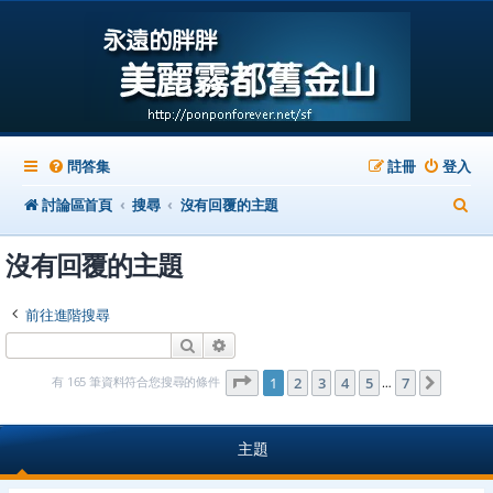
問答集
註冊
登入
搜
討論區首頁
搜尋
沒有回覆的主題
尋
沒有回覆的主題
前往進階搜尋
搜尋
進階搜尋
第
1
頁 (共
7
頁)
有 165 筆資料符合您搜尋的條件
1
2
3
4
5
7
下一頁
…
主題