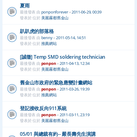
夏雨
最後發表 由
ponponforever
«
2011-06-29, 00:39
發表於 位於
美麗霧都舊金山
趴趴虎的部落格
最後發表 由
benny
«
2011-05-14, 14:51
發表於 位於
推薦網站
[誠徵] Temp SMD soldering technician
最後發表 由
ponpon
«
2011-04-13, 12:34
發表於 位於
美麗霧都舊金山
舊金山市政府的緊急應變計畫網站
最後發表 由
ponpon
«
2011-03-26, 19:39
發表於 位於
推薦網站
登記接收反向911系統
最後發表 由
ponpon
«
2011-03-11, 23:19
發表於 位於
美麗霧都舊金山
05/01 與總裁有約-- 嚴長壽先生演講