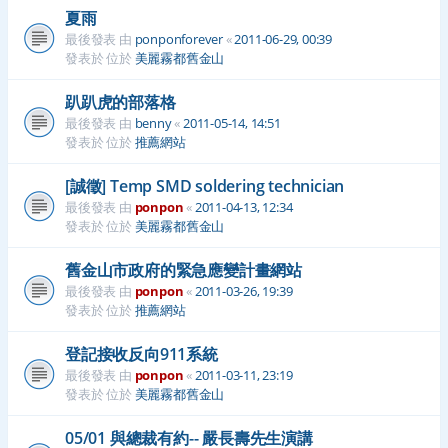
夏雨
最後發表 由
ponponforever
«
2011-06-29, 00:39
發表於 位於
美麗霧都舊金山
趴趴虎的部落格
最後發表 由
benny
«
2011-05-14, 14:51
發表於 位於
推薦網站
[誠徵] Temp SMD soldering technician
最後發表 由
ponpon
«
2011-04-13, 12:34
發表於 位於
美麗霧都舊金山
舊金山市政府的緊急應變計畫網站
最後發表 由
ponpon
«
2011-03-26, 19:39
發表於 位於
推薦網站
登記接收反向911系統
最後發表 由
ponpon
«
2011-03-11, 23:19
發表於 位於
美麗霧都舊金山
05/01 與總裁有約-- 嚴長壽先生演講