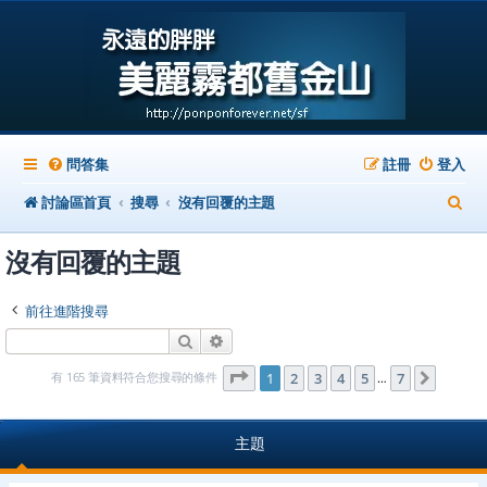
問答集
註冊
登入
搜
討論區首頁
搜尋
沒有回覆的主題
尋
沒有回覆的主題
前往進階搜尋
搜尋
進階搜尋
第
1
頁 (共
7
頁)
有 165 筆資料符合您搜尋的條件
1
2
3
4
5
7
下一頁
…
主題