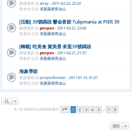
最後發表 由
array
«
2011-02-22, 22:24
發表於 位於
美麗霧都舊金山
[活動] 39號碼頭 鬱金香節 Tulipmania at PIER 39
最後發表 由
ponpon
«
2011-02-21, 22:06
發表於 位於
美麗霧都舊金山
[轉載] 吃美食 賞美景 來逛39號碼頭
最後發表 由
ponpon
«
2011-02-21, 21:57
發表於 位於
美麗霧都舊金山
海象季節
最後發表 由
ponponforever
«
2011-01-31, 01:31
發表於 位於
美麗霧都舊金山
第
1
頁 (共
7
頁)
有 165 筆資料符合您搜尋的條件
1
2
3
4
5
7
下一頁
…
前往