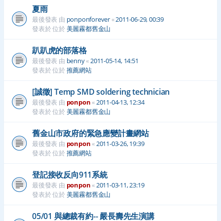
夏雨
最後發表 由
ponponforever
«
2011-06-29, 00:39
發表於 位於
美麗霧都舊金山
趴趴虎的部落格
最後發表 由
benny
«
2011-05-14, 14:51
發表於 位於
推薦網站
[誠徵] Temp SMD soldering technician
最後發表 由
ponpon
«
2011-04-13, 12:34
發表於 位於
美麗霧都舊金山
舊金山市政府的緊急應變計畫網站
最後發表 由
ponpon
«
2011-03-26, 19:39
發表於 位於
推薦網站
登記接收反向911系統
最後發表 由
ponpon
«
2011-03-11, 23:19
發表於 位於
美麗霧都舊金山
05/01 與總裁有約-- 嚴長壽先生演講