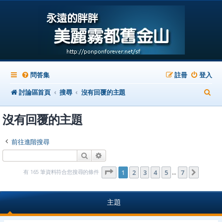
問答集
註冊
登入
搜
討論區首頁
搜尋
沒有回覆的主題
尋
沒有回覆的主題
前往進階搜尋
搜尋
進階搜尋
第
1
頁 (共
7
頁)
有 165 筆資料符合您搜尋的條件
1
2
3
4
5
7
下一頁
…
主題