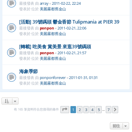
最後發表 由
array
«
2011-02-22, 22:24
發表於 位於
美麗霧都舊金山
[活動] 39號碼頭 鬱金香節 Tulipmania at PIER 39
最後發表 由
ponpon
«
2011-02-21, 22:06
發表於 位於
美麗霧都舊金山
[轉載] 吃美食 賞美景 來逛39號碼頭
最後發表 由
ponpon
«
2011-02-21, 21:57
發表於 位於
美麗霧都舊金山
海象季節
最後發表 由
ponponforever
«
2011-01-31, 01:31
發表於 位於
美麗霧都舊金山
第
1
頁 (共
7
頁)
有 165 筆資料符合您搜尋的條件
1
2
3
4
5
7
下一頁
…
前往