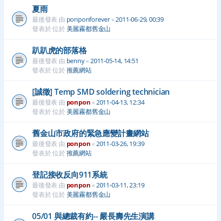
夏雨
最後發表 由
ponponforever
«
2011-06-29, 00:39
發表於 位於
美麗霧都舊金山
趴趴虎的部落格
最後發表 由
benny
«
2011-05-14, 14:51
發表於 位於
推薦網站
[誠徵] Temp SMD soldering technician
最後發表 由
ponpon
«
2011-04-13, 12:34
發表於 位於
美麗霧都舊金山
舊金山市政府的緊急應變計畫網站
最後發表 由
ponpon
«
2011-03-26, 19:39
發表於 位於
推薦網站
登記接收反向911系統
最後發表 由
ponpon
«
2011-03-11, 23:19
發表於 位於
美麗霧都舊金山
05/01 與總裁有約-- 嚴長壽先生演講