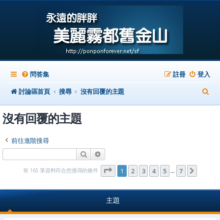
問答集
註冊
登入
搜
討論區首頁
搜尋
沒有回覆的主題
尋
沒有回覆的主題
前往進階搜尋
搜尋
進階搜尋
第
1
頁 (共
7
頁)
有 165 筆資料符合您搜尋的條件
1
2
3
4
5
7
下一頁
…
主題