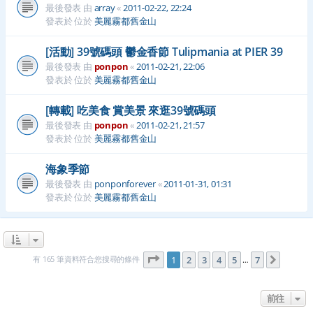
最後發表 由
array
«
2011-02-22, 22:24
發表於 位於
美麗霧都舊金山
[活動] 39號碼頭 鬱金香節 Tulipmania at PIER 39
最後發表 由
ponpon
«
2011-02-21, 22:06
發表於 位於
美麗霧都舊金山
[轉載] 吃美食 賞美景 來逛39號碼頭
最後發表 由
ponpon
«
2011-02-21, 21:57
發表於 位於
美麗霧都舊金山
海象季節
最後發表 由
ponponforever
«
2011-01-31, 01:31
發表於 位於
美麗霧都舊金山
第
1
頁 (共
7
頁)
有 165 筆資料符合您搜尋的條件
1
2
3
4
5
7
下一頁
…
前往