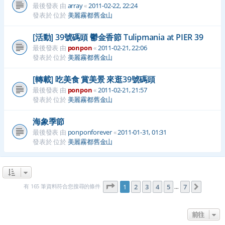
最後發表 由
array
«
2011-02-22, 22:24
發表於 位於
美麗霧都舊金山
[活動] 39號碼頭 鬱金香節 Tulipmania at PIER 39
最後發表 由
ponpon
«
2011-02-21, 22:06
發表於 位於
美麗霧都舊金山
[轉載] 吃美食 賞美景 來逛39號碼頭
最後發表 由
ponpon
«
2011-02-21, 21:57
發表於 位於
美麗霧都舊金山
海象季節
最後發表 由
ponponforever
«
2011-01-31, 01:31
發表於 位於
美麗霧都舊金山
第
1
頁 (共
7
頁)
有 165 筆資料符合您搜尋的條件
1
2
3
4
5
7
下一頁
…
前往