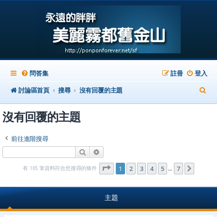
問答集
註冊
登入
搜
討論區首頁
搜尋
沒有回覆的主題
尋
沒有回覆的主題
前往進階搜尋
搜尋
進階搜尋
第
1
頁 (共
7
頁)
有 165 筆資料符合您搜尋的條件
1
2
3
4
5
7
下一頁
…
主題