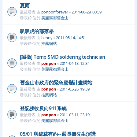
夏雨
最後發表 由
ponponforever
«
2011-06-29, 00:39
發表於 位於
美麗霧都舊金山
趴趴虎的部落格
最後發表 由
benny
«
2011-05-14, 14:51
發表於 位於
推薦網站
[誠徵] Temp SMD soldering technician
最後發表 由
ponpon
«
2011-04-13, 12:34
發表於 位於
美麗霧都舊金山
舊金山市政府的緊急應變計畫網站
最後發表 由
ponpon
«
2011-03-26, 19:39
發表於 位於
推薦網站
登記接收反向911系統
最後發表 由
ponpon
«
2011-03-11, 23:19
發表於 位於
美麗霧都舊金山
05/01 與總裁有約-- 嚴長壽先生演講