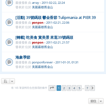
最後發表 由
array
«
2011-02-22, 22:24
發表於 位於
美麗霧都舊金山
[活動] 39號碼頭 鬱金香節 Tulipmania at PIER 39
最後發表 由
ponpon
«
2011-02-21, 22:06
發表於 位於
美麗霧都舊金山
[轉載] 吃美食 賞美景 來逛39號碼頭
最後發表 由
ponpon
«
2011-02-21, 21:57
發表於 位於
美麗霧都舊金山
海象季節
最後發表 由
ponponforever
«
2011-01-31, 01:31
發表於 位於
美麗霧都舊金山
第
1
頁 (共
7
頁)
有 165 筆資料符合您搜尋的條件
1
2
3
4
5
7
下一頁
…
前往