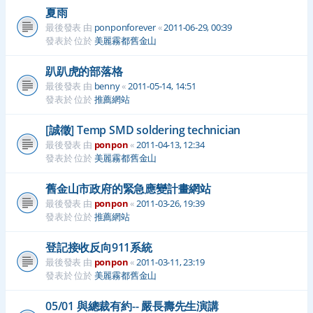
夏雨
最後發表 由
ponponforever
«
2011-06-29, 00:39
發表於 位於
美麗霧都舊金山
趴趴虎的部落格
最後發表 由
benny
«
2011-05-14, 14:51
發表於 位於
推薦網站
[誠徵] Temp SMD soldering technician
最後發表 由
ponpon
«
2011-04-13, 12:34
發表於 位於
美麗霧都舊金山
舊金山市政府的緊急應變計畫網站
最後發表 由
ponpon
«
2011-03-26, 19:39
發表於 位於
推薦網站
登記接收反向911系統
最後發表 由
ponpon
«
2011-03-11, 23:19
發表於 位於
美麗霧都舊金山
05/01 與總裁有約-- 嚴長壽先生演講