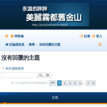
問答集
註冊
登入
搜
討論區首頁
搜尋
沒有回覆的主題
尋
沒有回覆的主題
前往進階搜尋
搜尋
進階搜尋
第
1
頁 (共
7
頁)
有 165 筆資料符合您搜尋的條件
1
2
3
4
5
7
下一頁
…
主題