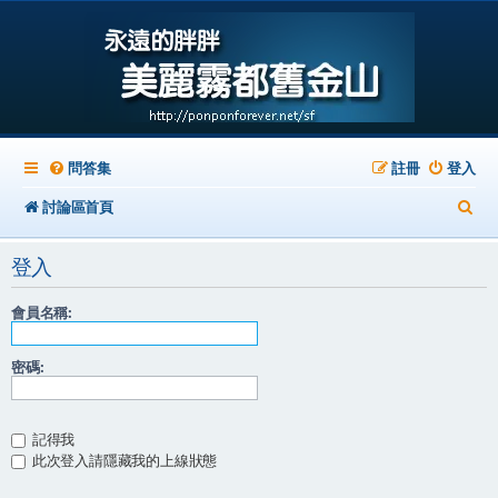
問答集
註冊
登入
搜
討論區首頁
尋
登入
會員名稱:
密碼:
記得我
此次登入請隱藏我的上線狀態