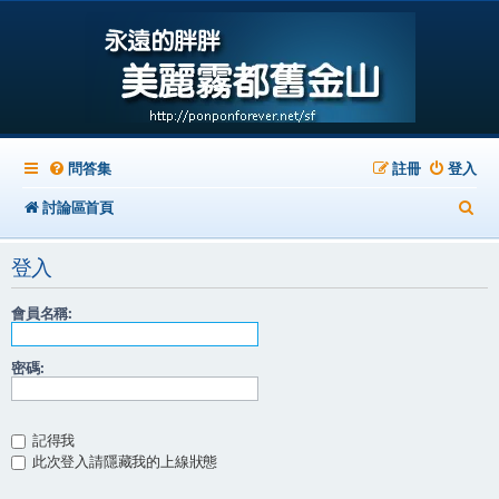
問答集
註冊
登入
搜
討論區首頁
尋
登入
會員名稱:
密碼:
記得我
此次登入請隱藏我的上線狀態