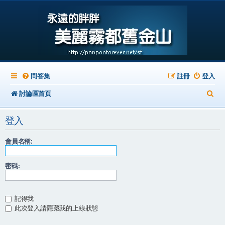
問答集
註冊
登入
搜
討論區首頁
尋
登入
會員名稱:
密碼:
記得我
此次登入請隱藏我的上線狀態