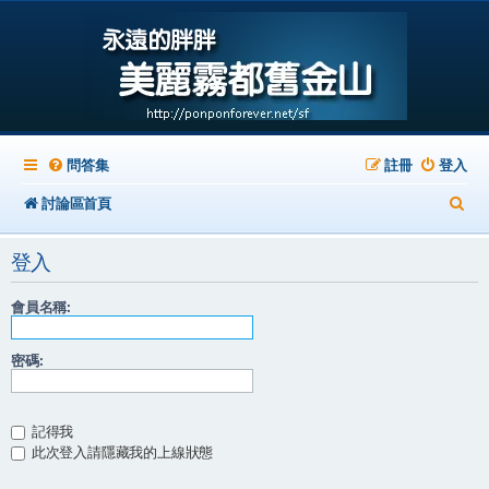
問答集
註冊
登入
搜
討論區首頁
尋
登入
會員名稱:
密碼:
記得我
此次登入請隱藏我的上線狀態