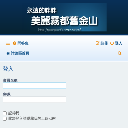
問答集
註冊
登入
搜
討論區首頁
尋
登入
會員名稱:
密碼:
記得我
此次登入請隱藏我的上線狀態