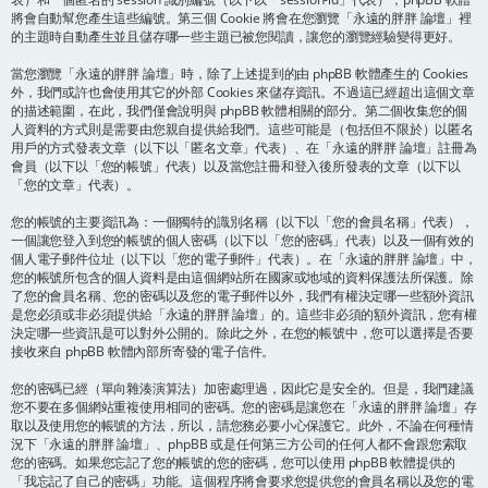
將會自動幫您產生這些編號。第三個 Cookie 將會在您瀏覽「永遠的胖胖 論壇」裡
的主題時自動產生並且儲存哪一些主題已被您閱讀，讓您的瀏覽經驗變得更好。
當您瀏覽「永遠的胖胖 論壇」時，除了上述提到的由 phpBB 軟體產生的 Cookies
外，我們或許也會使用其它的外部 Cookies 來儲存資訊。不過這已經超出這個文章
的描述範圍，在此，我們僅會說明與 phpBB 軟體相關的部分。第二個收集您的個
人資料的方式則是需要由您親自提供給我們。這些可能是（包括但不限於）以匿名
用戶的方式發表文章（以下以「匿名文章」代表）、在「永遠的胖胖 論壇」註冊為
會員（以下以「您的帳號」代表）以及當您註冊和登入後所發表的文章（以下以
「您的文章」代表）。
您的帳號的主要資訊為：一個獨特的識別名稱（以下以「您的會員名稱」代表），
一個讓您登入到您的帳號的個人密碼（以下以「您的密碼」代表）以及一個有效的
個人電子郵件位址（以下以「您的電子郵件」代表）。在「永遠的胖胖 論壇」中，
您的帳號所包含的個人資料是由這個網站所在國家或地域的資料保護法所保護。除
了您的會員名稱、您的密碼以及您的電子郵件以外，我們有權決定哪一些額外資訊
是您必須或非必須提供給「永遠的胖胖 論壇」的。這些非必須的額外資訊，您有權
決定哪一些資訊是可以對外公開的。除此之外，在您的帳號中，您可以選擇是否要
接收來自 phpBB 軟體內部所寄發的電子信件。
您的密碼已經（單向雜湊演算法）加密處理過，因此它是安全的。但是，我們建議
您不要在多個網站重複使用相同的密碼。您的密碼是讓您在「永遠的胖胖 論壇」存
取以及使用您的帳號的方法，所以，請您務必要小心保護它。此外，不論在何種情
況下「永遠的胖胖 論壇」、phpBB 或是任何第三方公司的任何人都不會跟您索取
您的密碼。如果您忘記了您的帳號的您的密碼，您可以使用 phpBB 軟體提供的
「我忘記了自己的密碼」功能。這個程序將會要求您提供您的會員名稱以及您的電