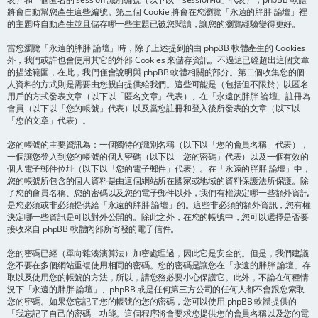
將會自動幫您產生這些編號。第三個 Cookie 將會在您瀏覽「永遠的胖胖 論壇」裡
的主題時自動產生並且儲存哪一些主題已被您閱讀，讓您的瀏覽經驗變得更好。
當您瀏覽「永遠的胖胖 論壇」時，除了上述提到的由 phpBB 軟體產生的 Cookies
外，我們或許也會使用其它的外部 Cookies 來儲存資訊。不過這已經超出這個文章
的描述範圍，在此，我們僅會說明與 phpBB 軟體相關的部分。第二個收集您的個
人資料的方式則是需要由您親自提供給我們。這些可能是（包括但不限於）以匿名
用戶的方式發表文章（以下以「匿名文章」代表）、在「永遠的胖胖 論壇」註冊為
會員（以下以「您的帳號」代表）以及當您註冊和登入後所發表的文章（以下以
「您的文章」代表）。
您的帳號的主要資訊為：一個獨特的識別名稱（以下以「您的會員名稱」代表），
一個讓您登入到您的帳號的個人密碼（以下以「您的密碼」代表）以及一個有效的
個人電子郵件位址（以下以「您的電子郵件」代表）。在「永遠的胖胖 論壇」中，
您的帳號所包含的個人資料是由這個網站所在國家或地域的資料保護法所保護。除
了您的會員名稱、您的密碼以及您的電子郵件以外，我們有權決定哪一些額外資訊
是您必須或非必須提供給「永遠的胖胖 論壇」的。這些非必須的額外資訊，您有權
決定哪一些資訊是可以對外公開的。除此之外，在您的帳號中，您可以選擇是否要
接收來自 phpBB 軟體內部所寄發的電子信件。
您的密碼已經（單向雜湊演算法）加密處理過，因此它是安全的。但是，我們建議
您不要在多個網站重複使用相同的密碼。您的密碼是讓您在「永遠的胖胖 論壇」存
取以及使用您的帳號的方法，所以，請您務必要小心保護它。此外，不論在何種情
況下「永遠的胖胖 論壇」、phpBB 或是任何第三方公司的任何人都不會跟您索取
您的密碼。如果您忘記了您的帳號的您的密碼，您可以使用 phpBB 軟體提供的
「我忘記了自己的密碼」功能。這個程序將會要求您提供您的會員名稱以及您的電