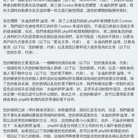
將會自動幫您產生這些編號。第三個 Cookie 將會在您瀏覽「永遠的胖胖 論壇」裡
的主題時自動產生並且儲存哪一些主題已被您閱讀，讓您的瀏覽經驗變得更好。
當您瀏覽「永遠的胖胖 論壇」時，除了上述提到的由 phpBB 軟體產生的 Cookies
外，我們或許也會使用其它的外部 Cookies 來儲存資訊。不過這已經超出這個文章
的描述範圍，在此，我們僅會說明與 phpBB 軟體相關的部分。第二個收集您的個
人資料的方式則是需要由您親自提供給我們。這些可能是（包括但不限於）以匿名
用戶的方式發表文章（以下以「匿名文章」代表）、在「永遠的胖胖 論壇」註冊為
會員（以下以「您的帳號」代表）以及當您註冊和登入後所發表的文章（以下以
「您的文章」代表）。
您的帳號的主要資訊為：一個獨特的識別名稱（以下以「您的會員名稱」代表），
一個讓您登入到您的帳號的個人密碼（以下以「您的密碼」代表）以及一個有效的
個人電子郵件位址（以下以「您的電子郵件」代表）。在「永遠的胖胖 論壇」中，
您的帳號所包含的個人資料是由這個網站所在國家或地域的資料保護法所保護。除
了您的會員名稱、您的密碼以及您的電子郵件以外，我們有權決定哪一些額外資訊
是您必須或非必須提供給「永遠的胖胖 論壇」的。這些非必須的額外資訊，您有權
決定哪一些資訊是可以對外公開的。除此之外，在您的帳號中，您可以選擇是否要
接收來自 phpBB 軟體內部所寄發的電子信件。
您的密碼已經（單向雜湊演算法）加密處理過，因此它是安全的。但是，我們建議
您不要在多個網站重複使用相同的密碼。您的密碼是讓您在「永遠的胖胖 論壇」存
取以及使用您的帳號的方法，所以，請您務必要小心保護它。此外，不論在何種情
況下「永遠的胖胖 論壇」、phpBB 或是任何第三方公司的任何人都不會跟您索取
您的密碼。如果您忘記了您的帳號的您的密碼，您可以使用 phpBB 軟體提供的
「我忘記了自己的密碼」功能。這個程序將會要求您提供您的會員名稱以及您的電