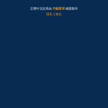
正體中文語系由
竹貓星球
維護製作
隱私
|
條款