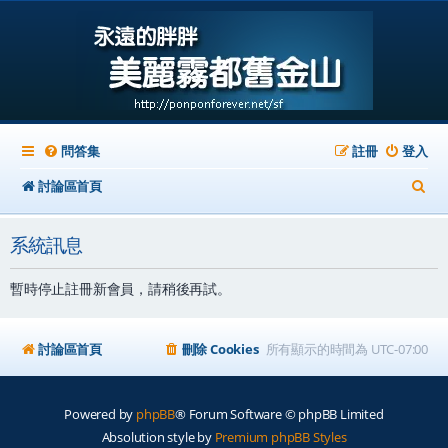
問答集
註冊
登入
搜
討論區首頁
尋
系統訊息
暫時停止註冊新會員，請稍後再試。
討論區首頁
刪除 Cookies
所有顯示的時間為
UTC-07:00
Powered by
phpBB
® Forum Software © phpBB Limited
Absolution style by
Premium phpBB Styles