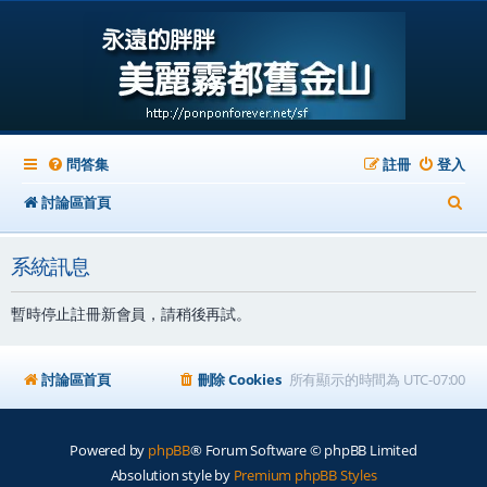
問答集
註冊
登入
搜
討論區首頁
尋
系統訊息
暫時停止註冊新會員，請稍後再試。
討論區首頁
刪除 Cookies
所有顯示的時間為
UTC-07:00
Powered by
phpBB
® Forum Software © phpBB Limited
Absolution style by
Premium phpBB Styles