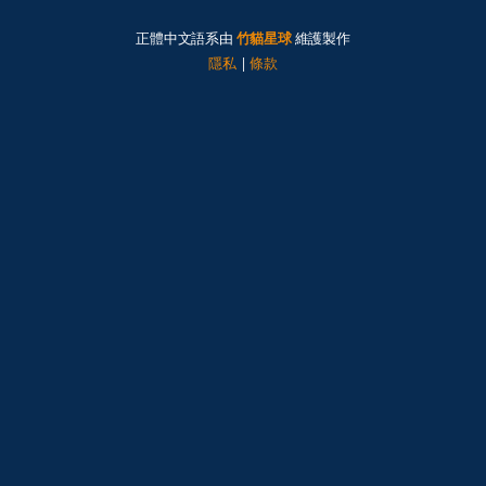
正體中文語系由
竹貓星球
維護製作
隱私
|
條款