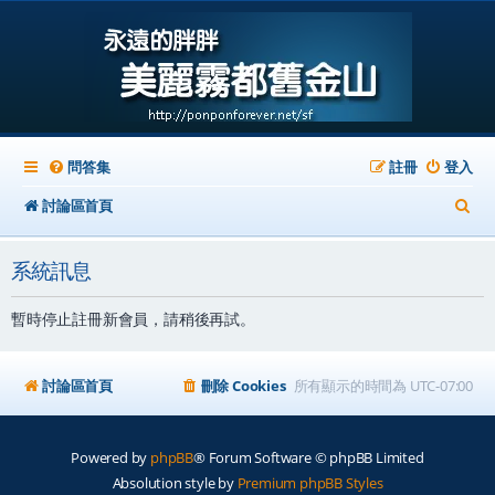
問答集
註冊
登入
搜
討論區首頁
尋
系統訊息
暫時停止註冊新會員，請稍後再試。
討論區首頁
刪除 Cookies
所有顯示的時間為
UTC-07:00
Powered by
phpBB
® Forum Software © phpBB Limited
Absolution style by
Premium phpBB Styles