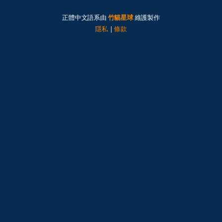
正體中文語系由
竹貓星球
維護製作
隱私
|
條款