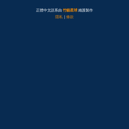
正體中文語系由
竹貓星球
維護製作
隱私
|
條款