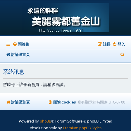
問答集
註冊
登入
搜
討論區首頁
尋
系統訊息
暫時停止註冊新會員，請稍後再試。
討論區首頁
刪除 Cookies
所有顯示的時間為
UTC-07:00
Powered by
phpBB
® Forum Software © phpBB Limited
Absolution style by
Premium phpBB Styles