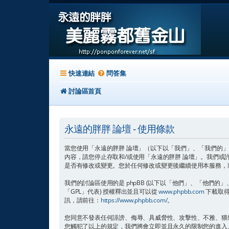
快速連結
問答集
討論區首頁
永遠的胖胖 論壇 - 使用條款
當您使用「永遠的胖胖 論壇」（以下以「我們」、「我們的」、「永遠
內容，請您停止存取和/或使用「永遠的胖胖 論壇」。我們
是否有修改或變更。您於任何修改或變更後繼續使用本服務，
我們的討論區使用的是 phpBB (以下以「他們」、「他們的」、「ph
「GPL」代表) 授權釋出並且可以從
www.phpbb.com
下載取得
訊，請前往：
https://www.phpbb.com/
。
您同意不發表任何誹謗、侮辱、具威脅性、攻擊性、不雅、猥
您觸犯了以上的規定，我們將會立即並且永久的限制您的進入。在