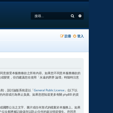
搜尋
進階搜尋
註冊
登入
，即表示您已同意接受本服務條款之所有內容。如果您不同意本服務條款的
改或變更，但仍建議您在使用「永遠的胖胖 論壇」時隨時注意
s」代表)，該討論版系統是以「
General Public License
」(以下以
許的內容或行為舉止負責。如果您想知道更多有關 phpBB 的資
域或國際公法之文字、圖片或任何形式的檔案於本服務上。如果
IP 位址都將被記錄儲存以防止任何的違法情節發生。您同意