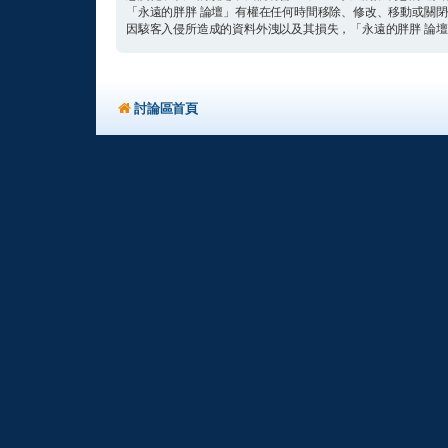
「永遠的胖胖 論壇」有權在任何時間移除、修改、移動或關
因駭客入侵所造成的資料外洩以及其損失，「永遠的胖胖 論壇」和
討論區首頁