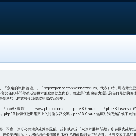
的胖胖 論壇」、「https://ponponforever.net/forum」代表）時
或許會於任何時間修改或變更本服務條款之內容，雖然我們也會盡力通知您任何條款的修
將視為您已同意接受該條款的修改或變更。
pBB 軟體」、「www.phpbb.com」、「phpBB Group」、「phpBB Team
。phpBB 軟體僅協助網路上的討論以及交流，phpBB Group 無須對我們允許或不允
褻、不實、違反公共秩序或善良風俗、或其他違反「永遠的胖胖 論壇」所在國家或地
必要的情況下，您的網路服務業者 (ISP) 也將會收到我們的通知。所有發表文章的 