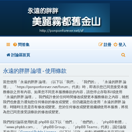
問答集
註冊
登入
搜
討論區首頁
尋
永遠的胖胖 論壇 - 使用條款
當您使用「永遠的胖胖 論壇」（以下以「我們」、「我們的」、「永遠的胖胖 論
壇」、「https://ponponforever.net/forum」代表）時，即表示您已同意接受本服
務條款之所有內容。如果您不同意本服務條款的內容，請您停止存取和/或使用
「永遠的胖胖 論壇」。我們或許會於任何時間修改或變更本服務條款之內容，雖然
我們也會盡力通知您任何條款的修改或變更，但仍建議您在使用「永遠的胖胖 論
壇」時隨時注意是否有修改或變更。您於任何修改或變更後繼續使用本服務，將視
為您已同意接受該條款的修改或變更。
我們的討論區使用的是 phpBB (以下以「他們」、「他們的」、「phpBB 軟體」、
「www.phpbb.com」、「phpBB Group」、「phpBB Teams」代表)，該討論版
系統是以「
General Public License
」(以下以「GPL」代表) 授權釋出並且可以從