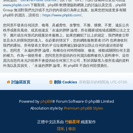
www.phpbb.com
下載取得。phpBB 軟體僅協助網路上的討論以及交流，phpBB
Group 無須對我們允許或不允許的內容或行為舉止負責。如果您想知道更多有關
phpBB 的資訊，請前往：
https://www.phpbb.com/
。
您同意不發表任何誹謗、侮辱、具威脅性、攻擊性、不雅、猥褻、不實、違反公共
秩序或善良風俗、或其他違反「永遠的胖胖 論壇」所在國家或地域或國際公法之文
字、圖片或任何形式的檔案於本服務上。如果您觸犯了以上的規定，我們將會立即
並且永久的限制您的進入。在必要的情況下，您的網路服務業者 (ISP) 也將會收到
我們的通知。所有發表文章的 IP 位址都將被記錄儲存以防止任何的違法情節發
生。您同意「永遠的胖胖 論壇」有權在任何時間移除、修改、移動或關閉任何主題
的權力。作為一個使用者，您同意您所提供的任何資訊都將被存入資料庫中。這些
資訊在您尚未允許前將不會提供給任何第三方公司，對於因駭客入侵所造成的資料
外洩以及其損失，「永遠的胖胖 論壇」和 phpBB 不負任何賠償責任。
討論區首頁
刪除 Cookies
所有顯示的時間為
UTC-07:00
Powered by
phpBB
® Forum Software © phpBB Limited
Absolution style by
Premium phpBB Styles
正體中文語系由
竹貓星球
維護製作
隱私
|
條款