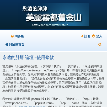
問答集
註冊
登入
搜
討論區首頁
尋
永遠的胖胖 論壇 - 使用條款
當您使用「永遠的胖胖 論壇」（以下以「我們」、「我們的」、「永遠的胖胖 論
壇」、「https://ponponforever.net/forum」代表）時，即表示您已同意接受本服
務條款之所有內容。如果您不同意本服務條款的內容，請您停止存取和/或使用
「永遠的胖胖 論壇」。我們或許會於任何時間修改或變更本服務條款之內容，雖然
我們也會盡力通知您任何條款的修改或變更，但仍建議您在使用「永遠的胖胖 論
壇」時隨時注意是否有修改或變更。您於任何修改或變更後繼續使用本服務，將視
為您已同意接受該條款的修改或變更。
我們的討論區使用的是 phpBB (以下以「他們」、「他們的」、「phpBB 軟體」、
「www.phpbb.com」、「phpBB Group」、「phpBB Teams」代表)，該討論版
系統是以「
General Public License
」(以下以「GPL」代表) 授權釋出並且可以從