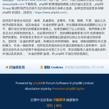
www.phpbb.com
下載取得。phpBB 軟體僅協助網路上的討論以及交流，phpBB
Group 無須對我們允許或不允許的內容或行為舉止負責。如果您想知道更多有關
phpBB 的資訊，請前往：
https://www.phpbb.com/
。
您同意不發表任何誹謗、侮辱、具威脅性、攻擊性、不雅、猥褻、不實、違反公共
秩序或善良風俗、或其他違反「永遠的胖胖 論壇」所在國家或地域或國際公法之文
字、圖片或任何形式的檔案於本服務上。如果您觸犯了以上的規定，我們將會立即
並且永久的限制您的進入。在必要的情況下，您的網路服務業者 (ISP) 也將會收到
我們的通知。所有發表文章的 IP 位址都將被記錄儲存以防止任何的違法情節發
生。您同意「永遠的胖胖 論壇」有權在任何時間移除、修改、移動或關閉任何主題
的權力。作為一個使用者，您同意您所提供的任何資訊都將被存入資料庫中。這些
資訊在您尚未允許前將不會提供給任何第三方公司，對於因駭客入侵所造成的資料
外洩以及其損失，「永遠的胖胖 論壇」和 phpBB 不負任何賠償責任。
討論區首頁
刪除 Cookies
所有顯示的時間為
UTC-07:00
Powered by
phpBB
® Forum Software © phpBB Limited
Absolution style by
Premium phpBB Styles
正體中文語系由
竹貓星球
維護製作
隱私
|
條款