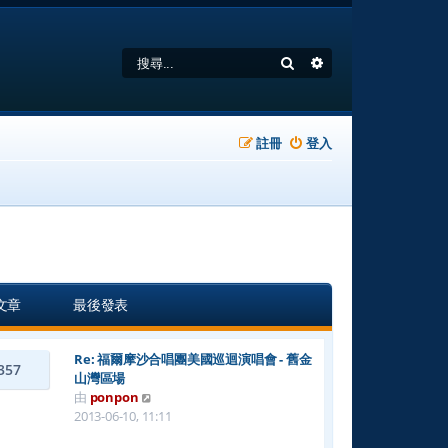
搜尋
進階搜尋
註冊
登入
文章
最後發表
Re: 福爾摩沙合唱團美國巡迴演唱會 - 舊金
357
山灣區場
檢
由
ponpon
視
2013-06-10, 11:11
最