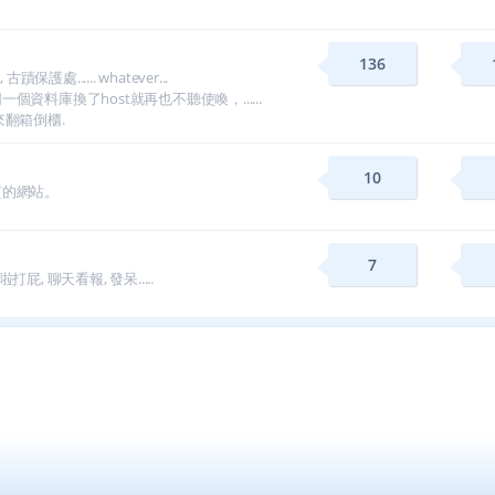
136
...... whatever...
料庫換了host就再也不聽使喚，......
翻箱倒櫃.
10
質的網站。
7
屁, 聊天看報, 發呆.....