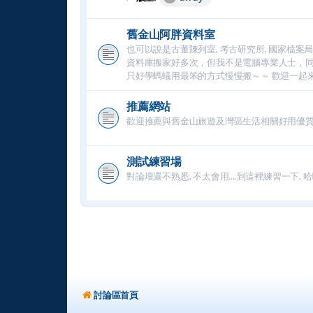
舊金山阿胖資料室
也可以說是古董陳列室, 考古研究所, 國家檔案局, 古蹟保護處
資料庫搬家好多次，但我不是電腦專業人士，同一個資
只好學螞蟻用最笨的方式慢慢搬～～ 歡迎一起來
推薦網站
歡迎推薦與舊金山旅遊及灣區生活相關好用優
測試練習場
對論壇還不熟悉, 不太會用....到這裡練習一下, 哈啦打
討論區首頁