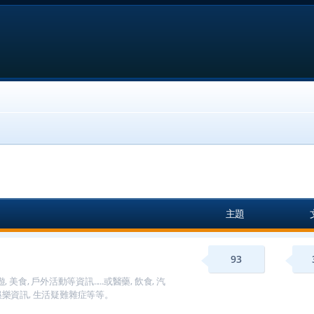
主題
93
, 戶外活動等資訊.....或醫藥, 飲食, 汽
 消費娛樂資訊, 生活疑難雜症等等。