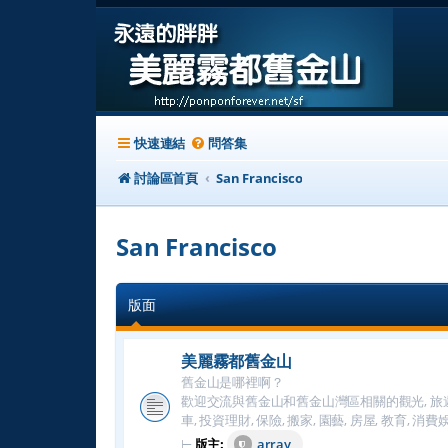
快速連結
問答集
討論區首頁
San Francisco
San Francisco
版面
美麗霧都舊金山
舊金山是哪裡啊？
歡迎交流與舊金山和舊金山灣區相關的觀光, 旅遊, 美食
車, 投資理財, 保險, 搬家, 園藝, 房屋, 教育,
⊢
版主:
array