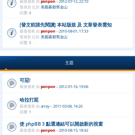
最後發表 由
ponpon
«
2012-07-12, 22:10
發表於 位於
美麗霧都舊金山
回覆:
4
[發文前請先閱讀] 本站版規 及 文章發表需知
最後發表 由
ponpon
«
2010-08-01, 17:33
發表於 位於
美麗霧都舊金山
回覆:
3
主題
可惡!
最後發表 由
ponpon
«
2012-01-16, 19:06
哈拉打屁
最後發表 由
array
«
2011-03-08, 14:20
回覆:
1
使 phpBB 3 點選連結可以開啟新的視窗
最後發表 由
ponpon
«
2010-08-15, 18:42