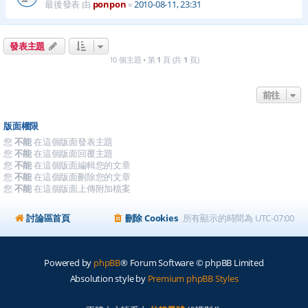
最後發表 由
ponpon
«
2010-08-11, 23:31
發表主題
10 個主題 • 第
1
頁 (共
1
頁)
前往
版面權限
您
不能
在這個版面發表主題
您
不能
在這個版面回覆主題
您
不能
在這個版面編輯您的文章
您
不能
在這個版面刪除您的文章
您
不能
在這個版面上傳附加檔案
討論區首頁
刪除 Cookies
所有顯示的時間為
UTC-07:00
Powered by
phpBB
® Forum Software © phpBB Limited
Absolution style by
Premium phpBB Styles