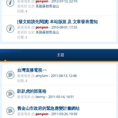
最後發表 由
ponpon
«
2012-07-12, 22:10
發表於 位於
美麗霧都舊金山
回覆:
4
[發文前請先閱讀] 本站版規 及 文章發表需知
最後發表 由
ponpon
«
2010-08-01, 17:33
發表於 位於
美麗霧都舊金山
回覆:
3
主題
台灣直播電視~~
最後發表 由
amylam
«
2011-08-13, 12:48
回覆:
2
趴趴虎的部落格
最後發表 由
benny
«
2011-05-14, 14:51
舊金山市政府的緊急應變計畫網站
最後發表 由
ponpon
«
2011-03-26, 19:39