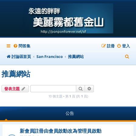
問答集
註冊
登入
搜
討論區首頁
San Francisco
推薦網站
尋
推薦網站
搜尋
進階搜尋
發表主題
10 個主題 • 第
1
頁 (共
1
頁)
公告
新會員註冊由會員啟動改為管理員啟動