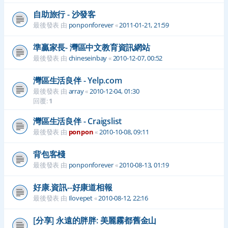
自助旅行 - 沙發客
最後發表 由
ponponforever
«
2011-01-21, 21:59
準贏家長- 灣區中文教育資訊網站
最後發表 由
chineseinbay
«
2010-12-07, 00:52
灣區生活良伴 - Yelp.com
最後發表 由
array
«
2010-12-04, 01:30
回覆:
1
灣區生活良伴 - Craigslist
最後發表 由
ponpon
«
2010-10-08, 09:11
背包客棧
最後發表 由
ponponforever
«
2010-08-13, 01:19
好康.資訊--好康道相報
最後發表 由
Ilovepet
«
2010-08-12, 22:16
[分享] 永遠的胖胖: 美麗霧都舊金山