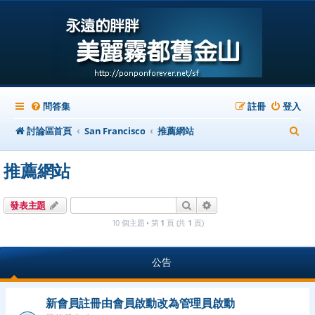
問答集
註冊
登入
搜
討論區首頁
San Francisco
推薦網站
尋
推薦網站
搜尋
進階搜尋
發表主題
10 個主題 • 第
1
頁 (共
1
頁)
公告
新會員註冊由會員啟動改為管理員啟動