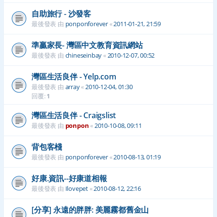
自助旅行 - 沙發客
最後發表 由
ponponforever
«
2011-01-21, 21:59
準贏家長- 灣區中文教育資訊網站
最後發表 由
chineseinbay
«
2010-12-07, 00:52
灣區生活良伴 - Yelp.com
最後發表 由
array
«
2010-12-04, 01:30
回覆:
1
灣區生活良伴 - Craigslist
最後發表 由
ponpon
«
2010-10-08, 09:11
背包客棧
最後發表 由
ponponforever
«
2010-08-13, 01:19
好康.資訊--好康道相報
最後發表 由
Ilovepet
«
2010-08-12, 22:16
[分享] 永遠的胖胖: 美麗霧都舊金山