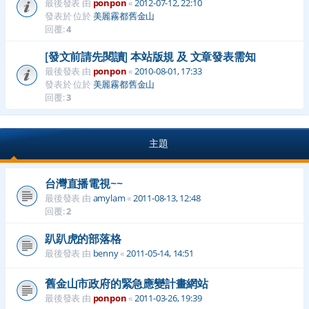
最後發表 由
ponpon
«
2012-07-12, 22:10
發表於 位於
美麗霧都舊金山
回覆:
4
[發文前請先閱讀] 本站版規 及 文章發表需知
最後發表 由
ponpon
«
2010-08-01, 17:33
發表於 位於
美麗霧都舊金山
回覆:
3
主題
台灣直播電視~~
最後發表 由
amylam
«
2011-08-13, 12:48
回覆:
2
趴趴虎的部落格
最後發表 由
benny
«
2011-05-14, 14:51
舊金山市政府的緊急應變計畫網站
最後發表 由
ponpon
«
2011-03-26, 19:39