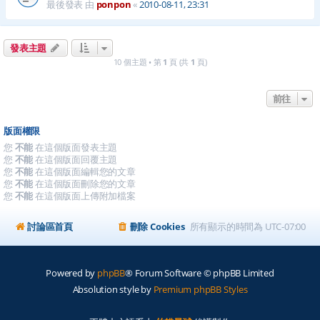
最後發表 由
ponpon
«
2010-08-11, 23:31
發表主題
10 個主題 • 第
1
頁 (共
1
頁)
前往
版面權限
您
不能
在這個版面發表主題
您
不能
在這個版面回覆主題
您
不能
在這個版面編輯您的文章
您
不能
在這個版面刪除您的文章
您
不能
在這個版面上傳附加檔案
討論區首頁
刪除 Cookies
所有顯示的時間為
UTC-07:00
Powered by
phpBB
® Forum Software © phpBB Limited
Absolution style by
Premium phpBB Styles