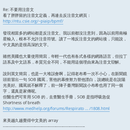
Re: 不要用注音文
看了胖胖留的注音文定義，再連去反注音文網頁：
http://ntu.csie.org/~piaip/bpmf/
發現相當多的網站都是反注音文。我以前都沒注意到，因為以前用南極
星輸入，根本不允許注音符號。讀了一堆反注音文的網站後，只能說，
中文真的是很高深的文字。
雖然美國也大量使用簡寫，年輕一代也有各式各樣的網路語言，但拉丁
語系及中文語系，本質完全不同，不能用這個理由來為注音文辯解。
說到英文簡寫，也是一大堆誤會啊，記得老布希一次不小心，在新聞鏡
頭前冒出一句 SOB 國罵，害他的幕僚努力替他漂白，說總統是在說陽
光美好。國罵就不解釋了，前一陣子臺灣新聞說小布希也用了同一個
字，還真是家傳呢。
但醫生們可常用 SOB 的，去查醫生手冊，SOB 是指呼吸急促
Shortness of breath
http://www.medhelp.org/forums/Respirato ... /1808.html
來美越久越覺得中文美的 array
-----------------------------------------------------------