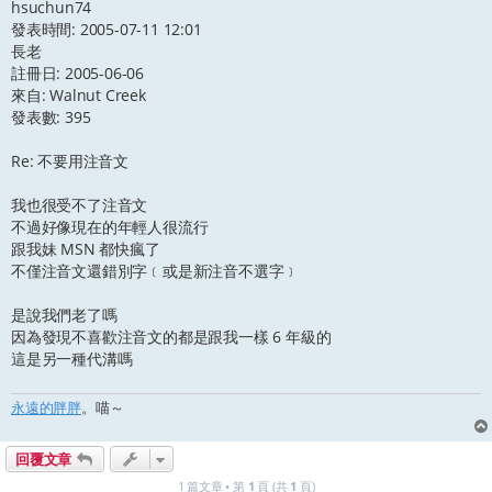
hsuchun74
發表時間: 2005-07-11 12:01
長老
註冊日: 2005-06-06
來自: Walnut Creek
發表數: 395
Re: 不要用注音文
我也很受不了注音文
不過好像現在的年輕人很流行
跟我妹 MSN 都快瘋了
不僅注音文還錯別字﹝或是新注音不選字﹞
是說我們老了嗎
因為發現不喜歡注音文的都是跟我一樣 6 年級的
這是另一種代溝嗎
永遠的胖胖
。喵～
回覆文章
1 篇文章 • 第
1
頁 (共
1
頁)