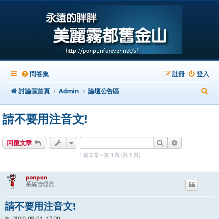
問答集
註冊
登入
搜
討論區首頁
Admin
論壇公告區
尋
請不要用注音文!
搜尋
進階搜尋
回覆文章
1 篇文章 • 第
1
頁 (共
1
頁)
ponpon
系統管理員
請不要用注音文!
文
2010-08-01, 17:29