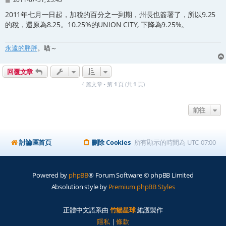
章
2011年七月一日起，加稅的百分之一到期，州長也簽署了，所以9.25
的稅，還原為8.25。10.25%的UNION CITY, 下降為9.25%。
永遠的胖胖
。喵～
回覆文章
4 篇文章 • 第
1
頁 (共
1
頁)
前往
討論區首頁
刪除 Cookies
所有顯示的時間為
UTC-07:00
Powered by
phpBB
® Forum Software © phpBB Limited
Absolution style by
Premium phpBB Styles
正體中文語系由
竹貓星球
維護製作
隱私
|
條款