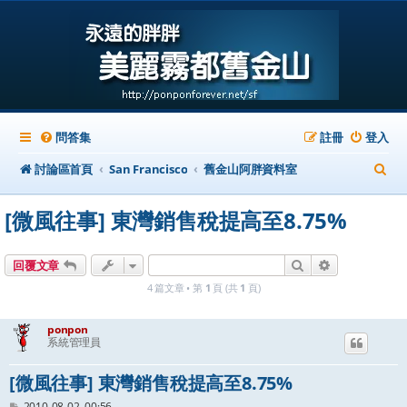
問答集
註冊
登入
搜
討論區首頁
San Francisco
舊金山阿胖資料室
尋
[微風往事] 東灣銷售稅提高至8.75%
搜尋
進階搜尋
回覆文章
4 篇文章 • 第
1
頁 (共
1
頁)
ponpon
系統管理員
[微風往事] 東灣銷售稅提高至8.75%
文
2010-08-02, 00:56