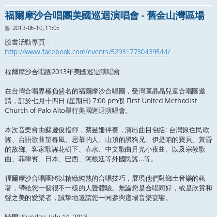
福爾摩沙合唱團美國巡迴演唱會 - 舊金山灣區場
文
2013-06-10, 11:05
章
臉書活動專頁 -
http://www.facebook.com/events/529317730439544/
福爾摩沙合唱團2013年美國巡迴演唱會
在台灣合唱界極負盛名的福爾摩沙合唱團，受灣區晶晶兒童合唱團邀
請，訂於七月十四日 (星期日) 7:00 pm假 First United Methodist
Church of Palo Alto舉行美國巡迴演唱會。
本次音樂會由蘇慶俊指揮，蔡昱姍伴奏，演出曲目包括: 台灣原住民歌
謠、台語歌曲望春風、思慕的人、山頂的黑狗兄、伊是咱的寶貝、黃昏
的故鄉、客家歌謠花樹下、春水、中文歌曲月光小夜曲、以及宗教歌
曲、菲律賓、日本、巴西、阿根廷等外國民謠...等。
福爾摩沙合唱團將以精緻純熟的合唱技巧，展現他們對鄉土音樂的執
著，帶給您一個很不一樣的人聲體驗。無論您是合唱同好，或是欣賞和
聲之美的愛樂者，誠摯地邀請您一同參與這場音樂宴饗。
時間: Sunday, July 14, 2013