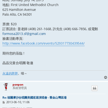
地點: First United Methodist Church
625 Hamilton Avenue
Palo Alto, CA 94301
票價: $20
訂票請洽: 姜老師 (408) 261-1668, 許先生 (408) 666-7856, 或電郵
formosa2013.sf@gmail.com
臉書活動專頁:
http://www.facebook.com/events/529317730439544/
期待您的蒞臨 !
晶晶兒童合唱團 敬邀
永遠的胖胖
。喵～
ponpon
系統管理員
Re: 福爾摩沙合唱團美國巡迴演唱會 - 舊金山灣區場
文
2013-06-10, 11:06
章