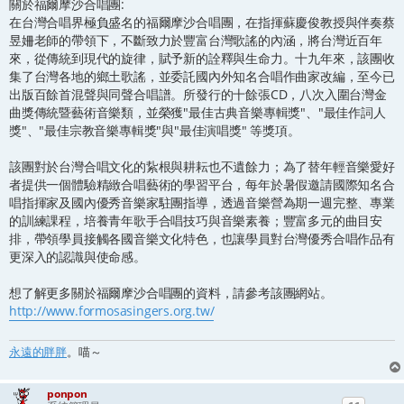
關於福爾摩沙合唱團:
在台灣合唱界極負盛名的福爾摩沙合唱團，在指揮蘇慶俊教授與伴奏蔡
昱姍老師的帶領下，不斷致力於豐富台灣歌謠的內涵，將台灣近百年
來，從傳統到現代的旋律，賦予新的詮釋與生命力。十九年來，該團收
集了台灣各地的鄉土歌謠，並委託國內外知名合唱作曲家改編，至今已
出版百餘首混聲與同聲合唱譜。所發行的十餘張CD，八次入圍台灣金
曲獎傳統暨藝術音樂類，並榮獲"最佳古典音樂專輯獎"、"最佳作詞人
獎"、"最佳宗教音樂專輯獎"與"最佳演唱獎" 等獎項。
該團對於台灣合唱文化的紥根與耕耘也不遺餘力；為了替年輕音樂愛好
者提供一個體驗精緻合唱藝術的學習平台，每年於暑假邀請國際知名合
唱指揮家及國內優秀音樂家駐團指導，透過音樂營為期一週完整、專業
的訓練課程，培養青年歌手合唱技巧與音樂素養；豐富多元的曲目安
排，帶領學員接觸各國音樂文化特色，也讓學員對台灣優秀合唱作品有
更深入的認識與使命感。
想了解更多關於福爾摩沙合唱團的資料，請參考該團網站。
http://www.formosasingers.org.tw/
永遠的胖胖
。喵～
ponpon