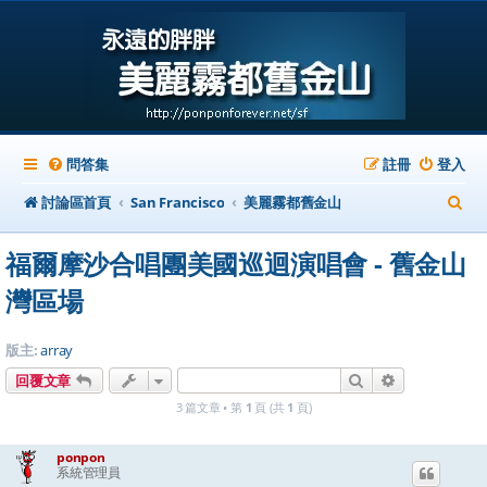
問答集
註冊
登入
搜
討論區首頁
San Francisco
美麗霧都舊金山
尋
福爾摩沙合唱團美國巡迴演唱會 - 舊金山
灣區場
版主:
array
搜尋
進階搜尋
回覆文章
3 篇文章 • 第
1
頁 (共
1
頁)
ponpon
系統管理員