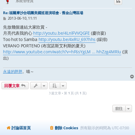
系統管理員
Re: 福爾摩沙合唱團美國巡迴演唱會 - 舊金山灣區場
文
2013-06-10, 11:11
章
先放幾個連結大家欣賞 -
月亮代表我的心
http://youtu.be/4LnlFVVQGFE
(慶功宴)
Too hot to Samba
http://youtu.be/4xRU_697hhs
(綵排)
VERANO PORTENO (布宜諾斯艾利斯的夏天)
http://www.youtube.com/watch?v=hF6sYgLM ... hhZzg4MRlu
(演
出)
永遠的胖胖
。喵～
回覆文章
3 篇文章 • 第
1
頁 (共
1
頁)
前往
討論區首頁
刪除 Cookies
所有顯示的時間為
UTC-07:00