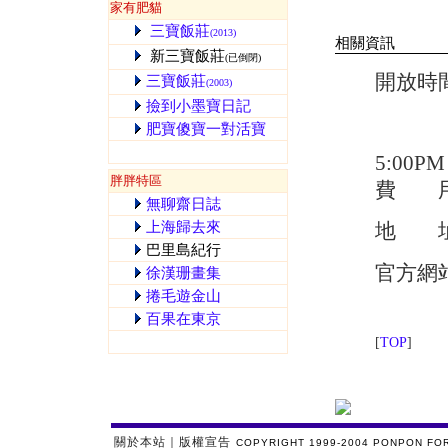
家有肥貓
三寶飯莊
(2013)
相關資訊
新三寶飯莊
(已倒閉)
開放時
三寶飯莊
(2003)
十月～
撿到小墨寶日記
肥寶傻寶一對活寶
六月～
沒的
5:00PM
胖胖特區
費 用：
無聊齋日誌
上海歸去來
地 址：位於
巴里島紀行
官方網
徐漢珊畫集
捲毛遊金山
百果在東京
[
TOP
]
關於本站｜版權宣告
COPYRIGHT 1999-2004 PONPON FO