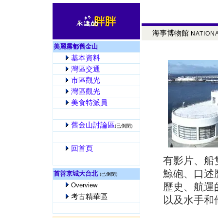
海事博物館
NATIONA
美麗霧都舊金山
基本資料
灣區交通
市區觀光
灣區觀光
美食特派員
舊金山討論區
(已倒閉)
回首頁
有影片、船
沒的
鯨砲、口述
首善京城大台北
(已倒閉)
歷史、航運
Overview
考古精華區
以及水手和
沒的