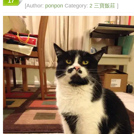
17
[Author:
ponpon
Category:
2 三寶飯莊
]