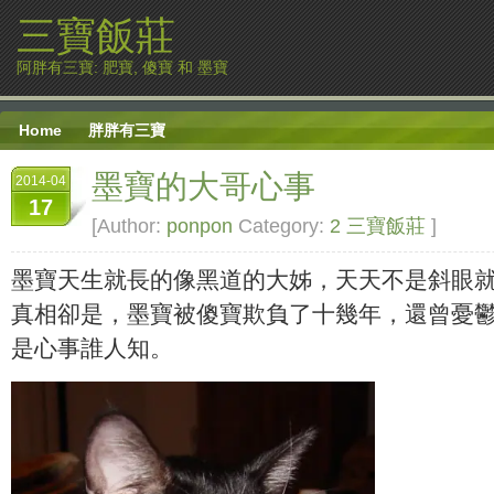
三寶飯莊
阿胖有三寶: 肥寶, 傻寶 和 墨寶
Home
胖胖有三寶
墨寶的大哥心事
2014-04
17
[Author:
ponpon
Category:
2 三寶飯莊
]
墨寶天生就長的像黑道的大姊，天天不是斜眼
真相卻是，墨寶被傻寶欺負了十幾年，還曾憂
是心事誰人知。