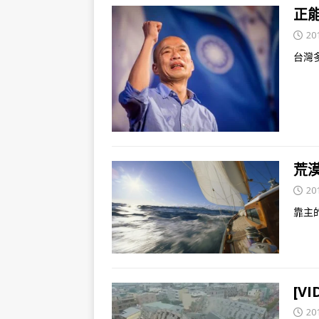
正
20
台灣
荒漠
20
靠主
[V
20