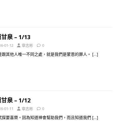
甘泉 – 1/13
16-01-12
章志彬
0
徒跟其他人唯一不同之處，就是我們是蒙恩的罪人。
[…]
甘泉 – 1/12
16-01-11
章志彬
0
試探要喜樂。因為知道神會幫助我們，而且知道我們
[…]