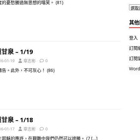
的憂愁勝過無思想的嘻笑。 (81)
其他
登入
訂閱
甘泉 – 1/19
訂閱
16-01-19
章志彬
0
Wor
告。此外，不可灰心！ (86)
甘泉 – 1/18
16-01-17
章志彬
0
主耶穌的應許，在艱難中我們仍然可以誇勝。 (7
[…]