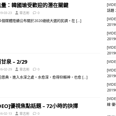
能量：韓國瑜受歡迎的潛在關鍵
[VI
話題 2
19-03-23
章志彬
0
[VI
多個媒體陸續公布關於2020總統大選的民調。在
[…]
2019
[VI
2019
[VI
2019
甘泉 – 2/29
[VI
16-02-29
章志彬
0
[VI
2019
的恩典，進入水深之處。水愈深，愈得仰賴神，也愈
[…]
[VI
2019
[VI
線 優
IDEO]優視焦點話題 – 72小時的抉擇
16-02-13
章志彬
0