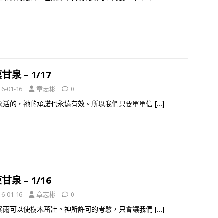
甘泉 – 1/17
16-01-16
章志彬
0
永活的，祂的承諾也永遠有效。所以我們只要單單信
[…]
甘泉 – 1/16
16-01-16
章志彬
0
暴雨可以使樹木茁壯。神所許可的考驗，只會讓我們
[…]