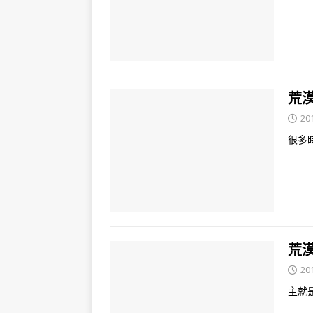
荒漠
20
很多
荒漠
20
主就