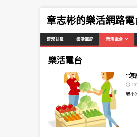
章志彬的樂活網路電
荒漠甘泉
樂活筆記
樂活電台
樂活電台
“怎
20
我小