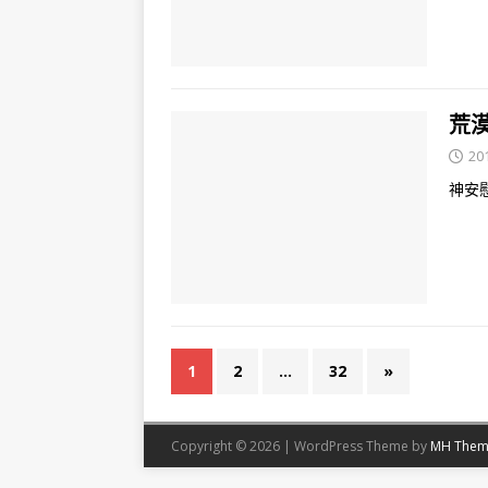
荒漠
20
神安
1
2
...
32
»
Copyright © 2026 | WordPress Theme by
MH Them