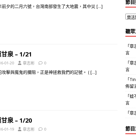
節目
年前夕的二月六號，台灣南部發生了大地震，其中災
[…]
聽眾
「
章
言
甘泉 – 1/21
「
章
16-01-20
章志彬
0
言
的攻擊與魔鬼的攔阻，正是神拯救我們的記號。 (
[…]
「
Ti
佈留
「
蛙
言
「
章
甘泉 – 1/20
節目
16-01-19
章志彬
0