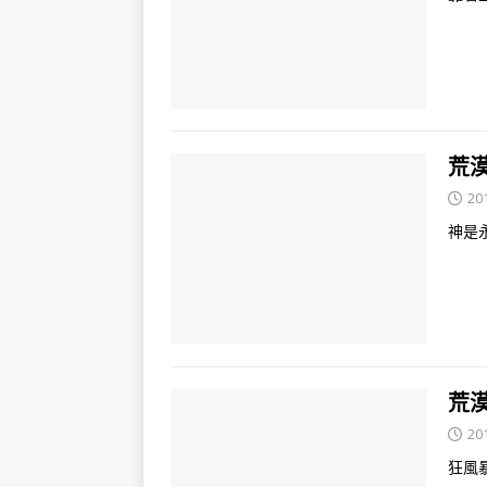
荒漠
20
神是
荒漠
20
狂風