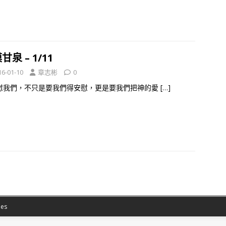
甘泉 – 1/11
16-01-10
章志彬
0
慰我們，不只是要我們得安慰，更是要我們把神的愛
[…]
es