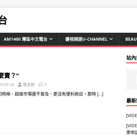
台
AM1400 灣區中文電台
優視頻道U-CHANNEL
BEAU
站內
麼賣？”
19-03-26
章志彬
0
的時候，超級市場還不普及，更沒有便利商店。那時
[…]
最新
[VI
[V
票申請