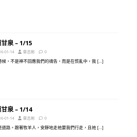
甘泉 – 1/15
16-01-14
章志彬
0
時候，不是神不回應我們的禱告，而是在慌亂中，我
[…]
甘泉 – 1/14
16-01-14
章志彬
0
是道路。跟著牧羊人，安靜地走祂要我們行走，且祂
[…]