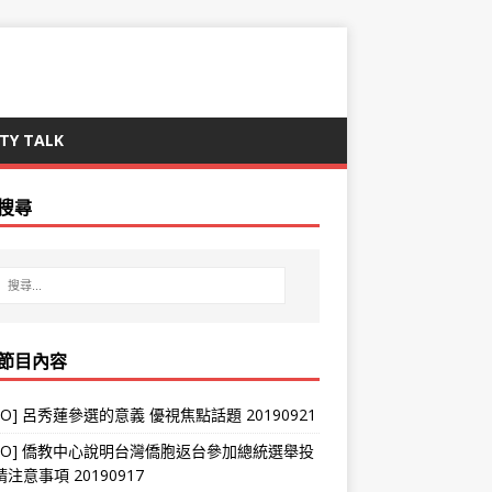
TY TALK
搜尋
節目內容
DEO] 呂秀蓮參選的意義 優視焦點話題 20190921
IDEO] 僑教中心說明台灣僑胞返台參加總統選舉投
注意事項 20190917