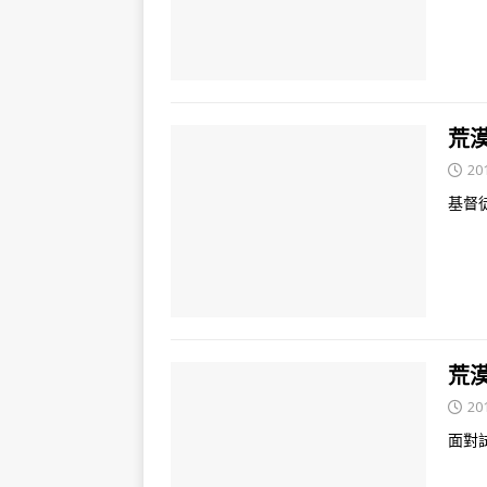
荒漠
20
基督
荒漠
20
面對