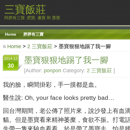
三寶飯莊
阿胖有三寶: 肥寶, 傻寶 和 墨寶
Home
胖胖有三寶
Home
>
2 三寶飯莊
> 墨寶狠狠地踢了我一腳
墨寶狠狠地踢了我一腳
2014-12
30
[Author:
ponpon
Category:
2 三寶飯莊
]
我的臉，瞬間掛彩，手一摸都是血。
醫生說: Oh, your face looks pretty bad…
回台灣期間，老公傳了照片來，說沙發上有血
貓。但是墨寶看來精神萎糜，食欲不振。打電
先帶一隻來驗血看看，於是帶了墨寶去，怕是