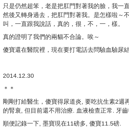
只是仍然超笨，老是把肛門對著我的臉，我一
然後又轉身過去，把肛門對著我。是怎樣啦～
叫，一直跟我說話，真的，很，不，一，樣。
真的證明了我們的兩貓不合論。唉～
傻寶還在醫院裡，現在要打電話去問驗血驗尿
2014.12.30
＊＊
剛剛打給醫生，傻寶得尿道炎, 要吃抗生素2週再
的腎衰, 但目前還不用治療. 血液檢查正常. 牙
順便記錄一下, 墨寶現在11磅多, 傻寶11.5磅.