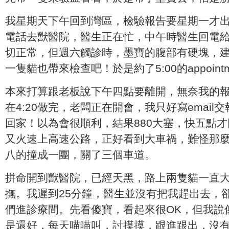
我星期天下午回到灣區，檢驗報告要星期一才
電話去獸醫院，醫生正在忙，中午時醫生回電
切正常，但週六觸診時，墨寶的腹部有硬塊，
一隻貓也帶來檢查吧！於是約了5:00的appointme
本來打算跟老板說下午四點要離開，無奈我的
在4:20做完，老闆正在開會，我只好寫email
回家！以為會很順利，結果880大塞，快五點
又火速上高速公路，正好看到大車禍，難怪那
八的撞成一團，關了三個車道。
拼命開到獸醫院，已經天黑，路上兩隻貓一直
撫。我遲到25分鐘，醫生並沒有把我趕出去，
們進診療間。先看傻寶，看起來很OK，但我說
是還好，每天喵喵叫，討摸摸，跟進跟出，沒