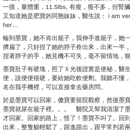
一摸，量體重，11.5lbs, 有瘦，瘦不多，但
又知道她是肥寶的同胞妹妹，醫生說： i am very wo
her…
輪到墨寶，她不肯出籠子，我伸手進籠子，她
擠扁了，只好捏了她的脖子拎出來，出來一半
捏著脖子的手，她見機不可失，毫不留情地，
墨寶肚子有硬塊，照了Ｘ光後證實是便秘，醫
便，說便便很硬，要給她吃軟便劑。我聽不懂
名在我手機裡，可以直接拿去藥房問。
於是墨寶可以回家，傻寶要留院觀察，然後墨
墨寶就尿在籠子裡。。。 醫院又幫我清潔了
才回家。回家的路上，怪了！墨寶不叫了。回
出來，整隻貓輕鬆了，跟進跟出，跟平常判若